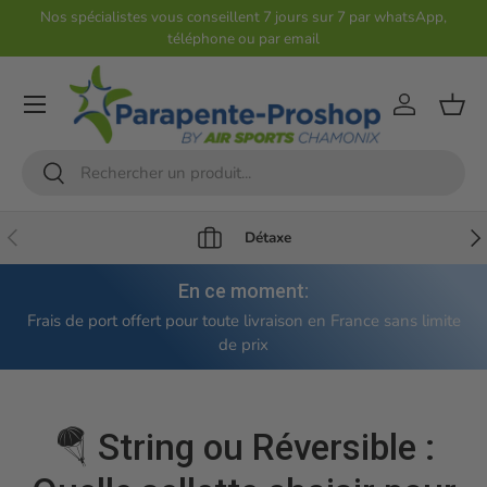
Nos spécialistes vous conseillent 7 jours sur 7 par whatsApp,
téléphone ou par email
Aller au contenu
Compte
Pani
Recherche
Rechercher
Précédent
Sui
Détaxe
En ce moment:
Frais de port offert pour toute livraison en France sans limite
de prix
🪂 String ou Réversible :