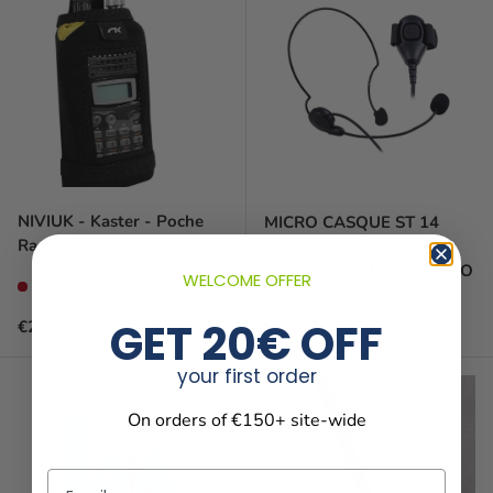
NIVIUK - Kaster - Poche
MICRO CASQUE ST 14
Radio
pour radio KENWOOD,
CRT, PNI, ICOM ou ALINCO
WELCOME OFFER
Stock très faible (1 unité)
GET 20€ OFF
Prix habituel
Prix habituel
€25,00
€29,00
your first order
On orders of €150+ site-wide
Email