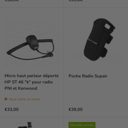
Micro haut parleur déporté
Poche Radio Supair
HP ST 46 "k" pour radio
PNI et Kenwood
Stock faible (4 unités)
Prix habituel
Prix habituel
€33,00
€39,00
Nouvelle arrivée