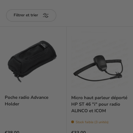
Filtrer et trier
Poche radio Advance
Micro haut parleur déporté
Holder
HP ST 46 "i" pour radio
ALINCO et ICOM
Stock faible (3 unités)
Prix habituel
Prix habituel
€38,00
€33,00