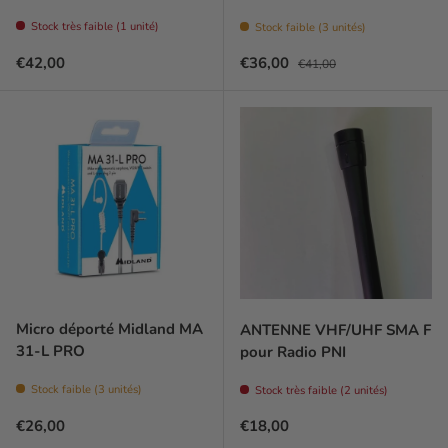
Stock très faible (1 unité)
Stock faible (3 unités)
Prix habituel
Prix soldé
Prix habituel
€42,00
€36,00
€41,00
Micro déporté Midland MA
ANTENNE VHF/UHF SMA F
31-L PRO
pour Radio PNI
Stock faible (3 unités)
Stock très faible (2 unités)
Prix habituel
Prix habituel
€26,00
€18,00