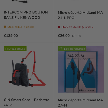
INTERCOM PRO BOUTON
Micro déporté Midland MA
SANS FIL KENWOOD
21-L PRO
Stock faible (4 unités)
Stock très faible (2 unités)
Prix habituel
Prix soldé
Prix habituel
€139,00
€26,00
€31,00
Nouvelle arrivée
12% de réduction
GIN Smart Case – Pochette
Micro déporté Midland MA
radio
27-M