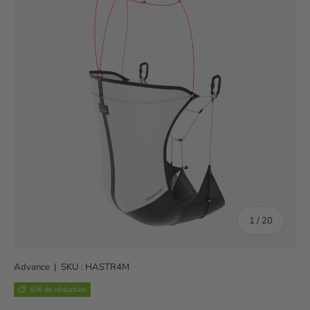
de
1
/
20
Advance
|
SKU :
HASTR4M
6% de réduction