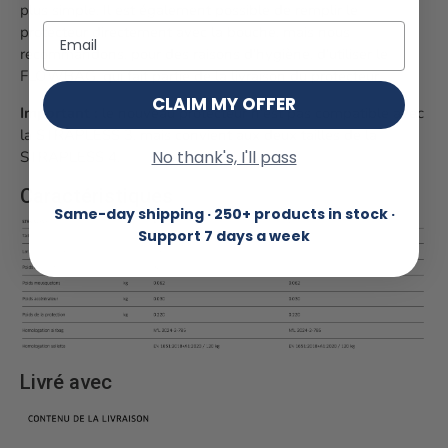
plus simple. Il est également possible de remplir le
Email
protecteur directement avec la bouche, mais nous
recommandons, pour des raisons d'hygiène, d'utiliser le
FLOWBAG, qui fait partie de la livraison du protecteur.
CLAIM MY OFFER
Important :
le nouveau protecteur n'est pas compatible avec
la STRAPLESS 3, mais convient aux deux tailles de la
No thank's, I'll pass
STRAPLESS 4.
Caractéristiques
Same-day shipping · 250+ products in stock ·
Support 7 days a week
Livré avec