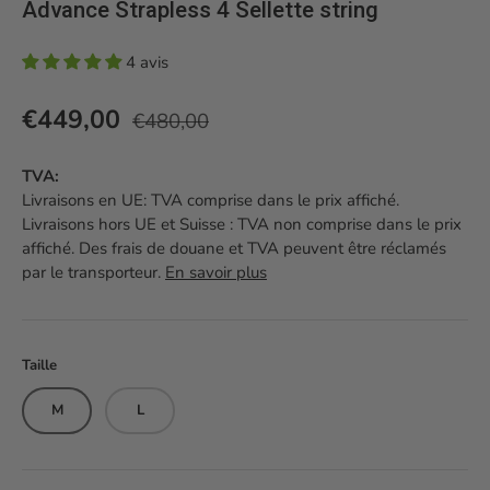
Advance Strapless 4 Sellette string
4 avis
Prix habituel
Prix soldé
€449,00
€480,00
TVA:
Livraisons en UE: TVA comprise dans le prix affiché.
Livraisons hors UE et Suisse : TVA non comprise dans le prix
affiché. Des frais de douane et TVA peuvent être réclamés
par le transporteur.
En savoir plus
Taille
M
L