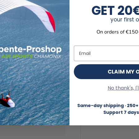
GET 20
your first 
On orders of €150
Email
CLAIM MY 
No thank's, I'
Same-day shipping · 250+ 
t. Besoin d'un paiement
Support 7 days