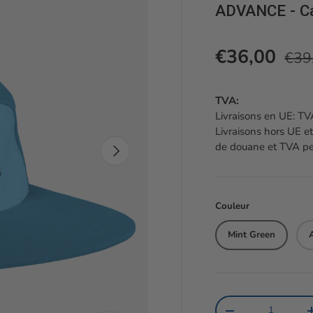
ADVANCE - Ca
Prix
Prix soldé
€36,00
€39
TVA:
Livraisons en UE: TVA
Livraisons hors UE et
de douane et TVA peu
Suivant
Couleur
Mint Green
Qté