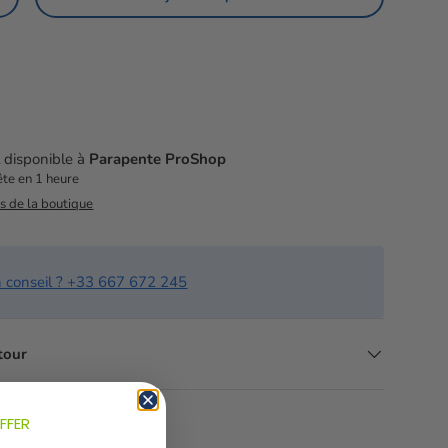
té
Augmenter la quantité
t disponible à
Parapente ProShop
te en 1 heure
ns de la boutique
n conseil ? +33 667 672 245
etour
FFER