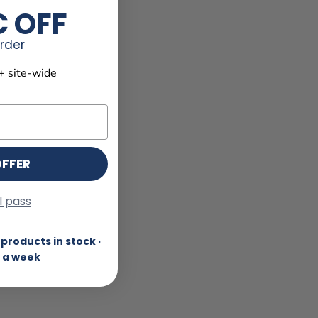
€ OFF
order
+ site-wide
OFFER
ll pass
products in stock ·
 a week