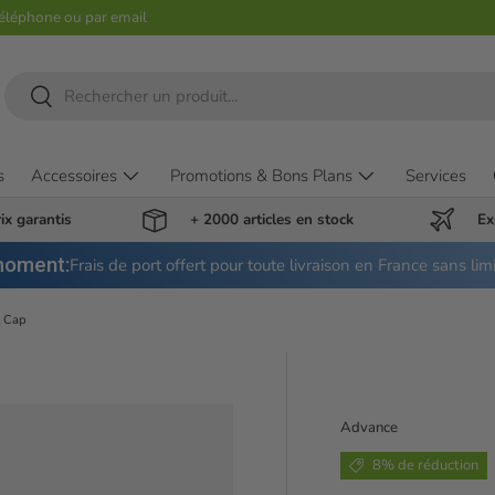
téléphone ou par email
Recherche
Rechercher
s
Accessoires
Promotions & Bons Plans
Services
ix garantis
+ 2000 articles en stock
Ex
moment:
Frais de port offert pour toute livraison en France sans lim
l Cap
Advance
8% de réduction