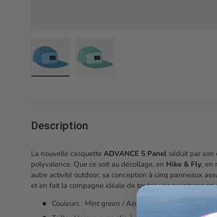
Charger l’image 1 dans la vue de galerie
Charger l’image 2 dans la vue de gale
Description
La nouvelle casquette
ADVANCE 5 Panel
séduit par son 
polyvalence. Que ce soit au décollage, en
Hike & Fly
, en
autre activité outdoor, sa conception à cinq panneaux as
et en fait la compagne idéale de toutes vos aventures en p
Couleurs : Mint green / Azur blue