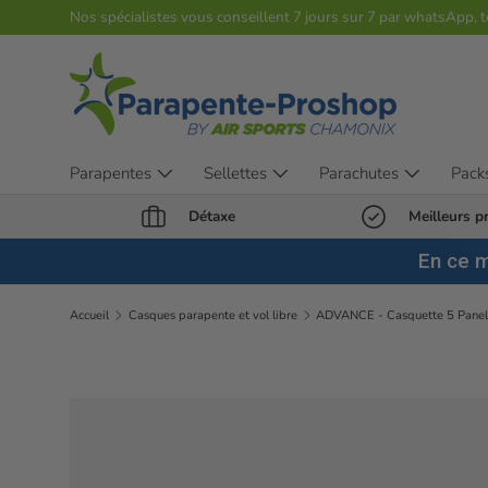
Nos spécialistes vous conseillent 7 jours sur 7 par whatsApp, 
Aller au contenu
Parapentes
Sellettes
Parachutes
Pack
Détaxe
Meilleurs pr
En ce 
Accueil
Casques parapente et vol libre
ADVANCE - Casquette 5 Pane
Passer aux informations produits