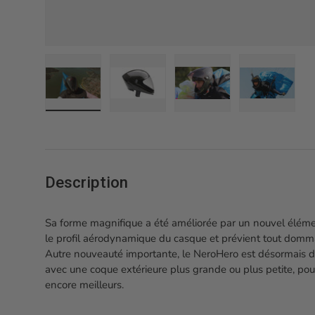
Charger l’image 1 dans la vue de galerie
Charger l’image 2 dans la vue de gale
Charger l’image 3 dans 
Charger l’
Description
Sa forme magnifique a été améliorée par un nouvel éléme
le profil aérodynamique du casque et prévient tout domm
Autre nouveauté importante, le NeroHero est désormais d
avec une coque extérieure plus grande ou plus petite, pou
encore meilleurs.