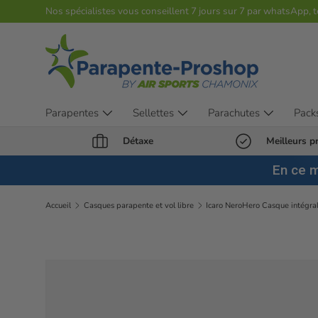
Nos spécialistes vous conseillent 7 jours sur 7 par whatsApp, 
Aller au contenu
Parapentes
Sellettes
Parachutes
Pack
Détaxe
Meilleurs pr
En ce 
Accueil
Casques parapente et vol libre
Passer aux informations produits