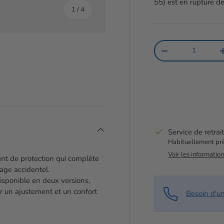
55)
est en rupture de
de
1
/
4
Qté
Diminuer la quanti
rie
la vue de galerie
image 4 dans la vue de galerie
Service de retrai
Habituellement prê
Voir les informatio
nt de protection qui complète
age accidentel.
isponible en deux versions,
r un ajustement et un confort
Besoin d'u