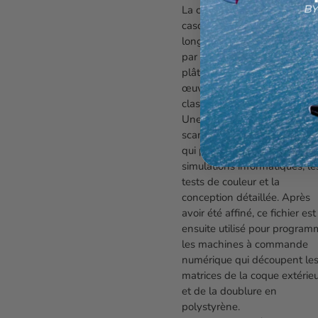
La création d'un nouveau
casque est un processus de
longue haleine. Il commence
par un prototype en bois et 
plâtre, sculpté comme une
œuvre d'art avec tout le tale
classique de l'artisanat italien
Une fois perfectionné, il est
scanné pour créer un fichier 
qui peut être utilisé pour les
simulations informatiques, le
tests de couleur et la
conception détaillée. Après
avoir été affiné, ce fichier est
ensuite utilisé pour program
les machines à commande
numérique qui découpent le
matrices de la coque extérie
et de la doublure en
polystyrène.