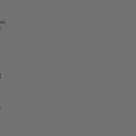
a
ais
t
s
,