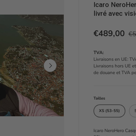
Icaro NeroHer
livré avec vis
Pr
Prix soldé
€489,00
€5
TVA:
Livraisons en UE: TVA
Suivant
Livraisons hors UE et
de douane et TVA peu
Tailles
XS (53-55)
Icaro NeroHero Casque