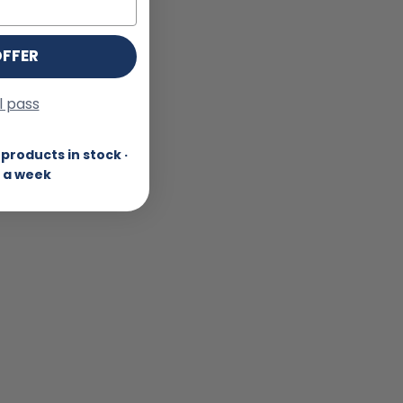
OFFER
ll pass
products in stock ·
 a week