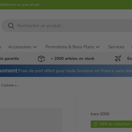
téléphone ou par email
Recherche
Rechercher
s
Accessoires
Promotions & Bons Plans
Services
ix garantis
+ 2000 articles en stock
Ex
moment:
Frais de port offert pour toute livraison en France sans lim
Icaro NeroHero Casque intégral Carbone véritable, livré avec visière
Icaro 2000
16% de réduction