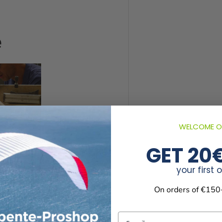
e
WELCOME O
GET 20
your first 
On orders of €150
 du
e
Email