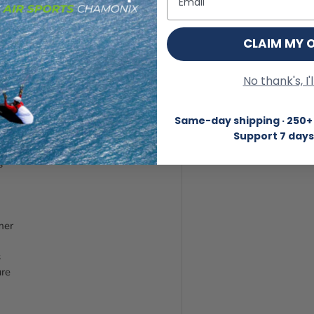
CLAIM MY 
en
No thank's, I'
nt
.
Same-day shipping · 250+ 
3D,
Support 7 days
s
mer
s
ure