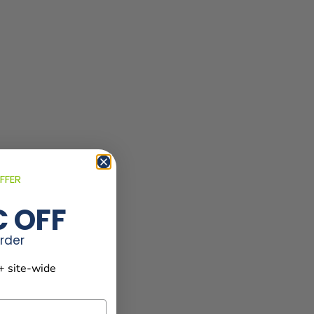
FFER
€ OFF
order
+ site-wide