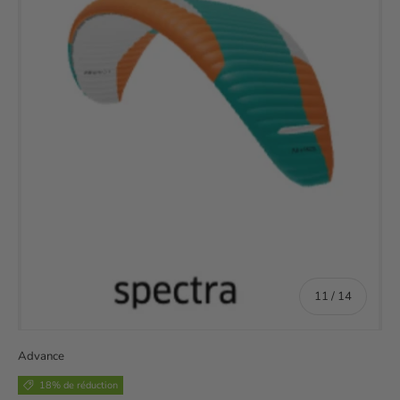
de
11
/
14
Advance
18% de réduction