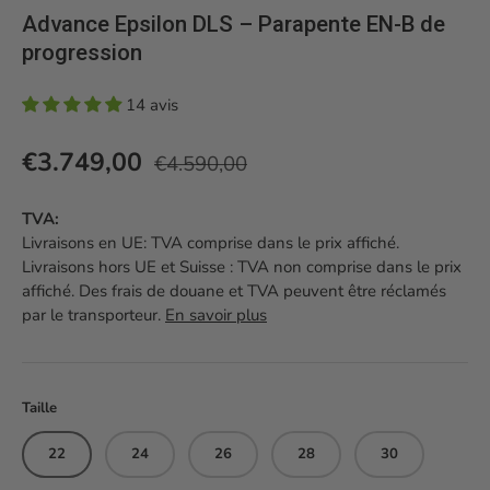
Advance Epsilon DLS – Parapente EN-B de
progression
14 avis
Prix habituel
Prix soldé
€3.749,00
€4.590,00
TVA:
Livraisons en UE: TVA comprise dans le prix affiché.
Livraisons hors UE et Suisse : TVA non comprise dans le prix
affiché. Des frais de douane et TVA peuvent être réclamés
par le transporteur.
En savoir plus
Taille
22
24
26
28
30