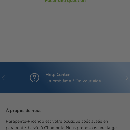
Poser une question
Help Center
Précédent
Sui
Un problème ? On vous aide
À propos de nous
Parapente-Proshop est votre boutique spécialisée en
parapente, basée à Chamonix. Nous proposons une large