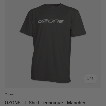
de
1
/
4
Ozone
OZONE - T-Shirt Technique - Manches