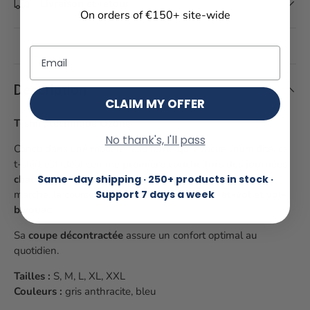
Livraison et retour
On orders of €150+ site-wide
Email
Description
CLAIM MY OFFER
T-shirt technique Ozone
No thank's, I'll pass
Conçu dans une matière respirante qui évacue l’humidité, ce
t-shirt est idéal comme
première couche lors des journées
chaudes de vol
. Il convient aussi parfaitement pour la
Same-day shipping · 250+ products in stock ·
marche, la course ou les activités de
marche-et-vol et vol-
Support 7 days a week
bivouac
.
Sa
coupe décontractée
assure un confort optimal au
quotidien.
Tailles :
S, M, L, XL, XXL
Couleurs :
gris anthracite, bleu