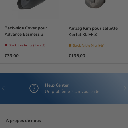
Back-side Cover pour
Airbag Kim pour sellette
Advance Easiness 3
Kortel KLIFF 3
Stock très faible (1 unité)
Stock faible (4 unités)
Prix habituel
Prix habituel
€33,00
€135,00
Help Center
Précédent
Sui
Un problème ? On vous aide
À propos de nous