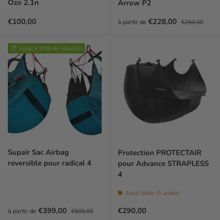
Ozo 2.1n
Arrow P2
Prix habituel
Prix soldé
Prix habituel
€100,00
€228,00
à partir de
€250,00
Jusqu’à 20% de réduction
Supair Sac Airbag
Protection PROTECTAIR
reversible pour radical 4
pour Advance STRAPLESS
4
Stock faible (5 unités)
Prix soldé
Prix habituel
Prix habituel
€399,00
€290,00
à partir de
€500,00