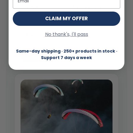
Poids
PTV
3.54
55–75 kg
CLAIM MY OFFER
Taille
XS
No thank's, I'll pass
Same-day shipping · 250+ products in stock ·
Voir la voile
Conseil expert
Support 7 days a week