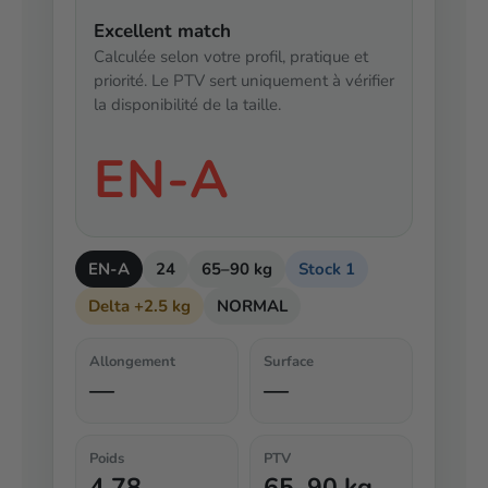
Excellent match
Calculée selon votre profil, pratique et
priorité. Le PTV sert uniquement à vérifier
la disponibilité de la taille.
EN-A
EN-A
24
65–90 kg
Stock 1
Delta +2.5 kg
NORMAL
Allongement
Surface
—
—
Poids
PTV
4.78
65–90 kg