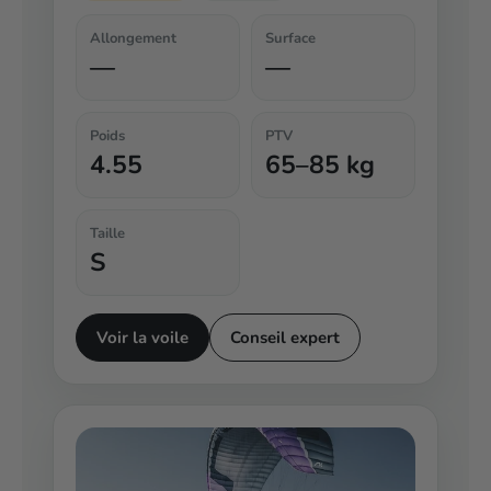
Allongement
Surface
—
—
Poids
PTV
4.55
65–85 kg
Taille
S
Voir la voile
Conseil expert