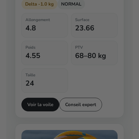
Delta -1.0 kg
NORMAL
Allongement
Surface
4.8
23.66
Poids
PTV
4.55
68–80 kg
Taille
24
Voir la voile
Conseil expert