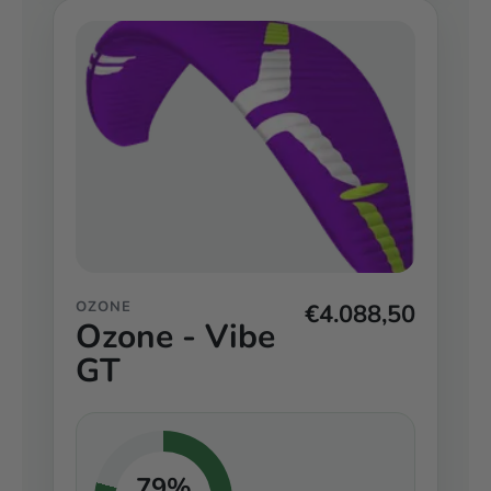
OZONE
€4.088,50
Ozone - Vibe
GT
79%