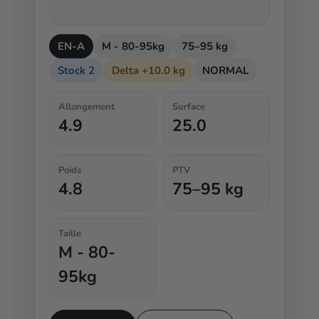
EN-A
M - 80-95kg
75–95 kg
Stock 2
Delta +10.0 kg
NORMAL
Allongement
Surface
4.9
25.0
Poids
PTV
4.8
75–95 kg
Taille
M - 80-
95kg