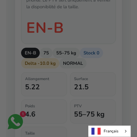
priorité. Le PTV sert uniquement à vérifier
la disponibilité de la taille.
EN-B
EN-B
75
55–75 kg
Stock 0
Delta -10.0 kg
NORMAL
Allongement
Surface
5.22
21.5
Poids
PTV
4.6
55–75 kg
1
Français
Taille