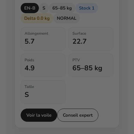
EN-B
S
65–85 kg
Stock 1
Delta 0.0 kg
NORMAL
Allongement
Surface
5.7
22.7
Poids
PTV
4.9
65–85 kg
Taille
S
Voir la voile
Conseil expert