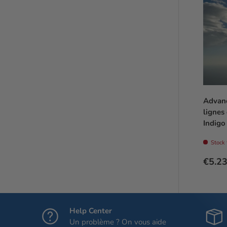
Advanc
lignes
Indigo
Stock 
Prix 
€5.2
Help Center
Un problème ? On vous aide