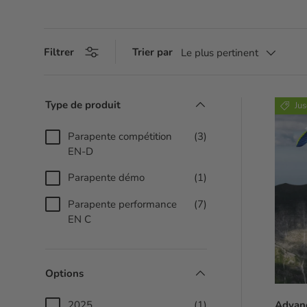
Filtrer
Trier par
Le plus pertinent
Type de produit
Ju
Parapente compétition
(3)
EN-D
Parapente démo
(1)
Parapente performance
(7)
EN C
Options
2025
(1)
Advanc