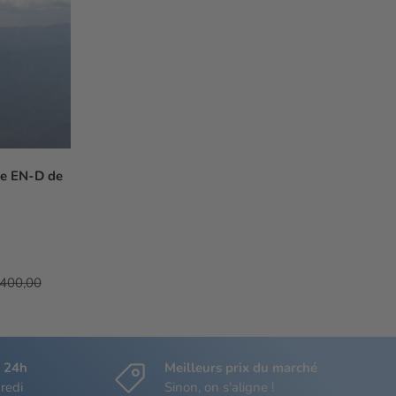
te EN-D de
x habituel
.400,00
s 24h
Meilleurs prix du marché
redi
Sinon, on s'aligne !