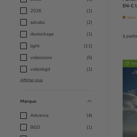
EN-C l
2026
(1)
Stock 
advabc
(2)
destockage
(1)
Prix 
à parti
light
(11)
voileozone
(5)
Ju
voilesbgd
(1)
Afficher plus
Marque
Advance
(4)
BGD
(1)