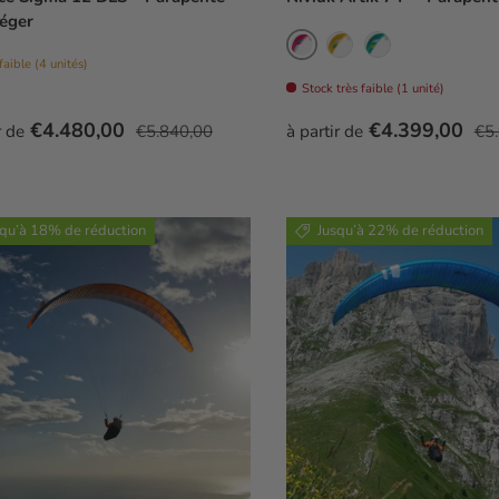
éger
Neon
Earth
Mint
faible (4 unités)
Stock très faible (1 unité)
soldé
Prix habituel
Prix soldé
Pri
€4.480,00
€4.399,00
r de
€5.840,00
à partir de
€5
squ’à 18% de réduction
Jusqu’à 22% de réduction