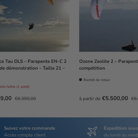
e Tau DLS – Parapente EN-C 2
Ozone Zeolite 2 – Parapen
 de démonstration – Taille 21 –
compétition
Bientôt de retour
très faible (1 unité)
soldé
Prix habituel
Prix soldé
Pri
39,00
€5.500,00
€6.390,00
à partir de
€6
Suivez votre commande
Expedition sou
Accès compte client
du lundi au vend