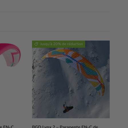
Jusqu’à 20% de réduction
te EN-C
BGD Lynx 2 – Parapente EN-C de