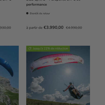
performance
Bientôt de retour
x habituel
Prix soldé
Prix habituel
€3.990,00
.930,00
à partir de
€4.990,00
Jusqu’à 22% de réduction