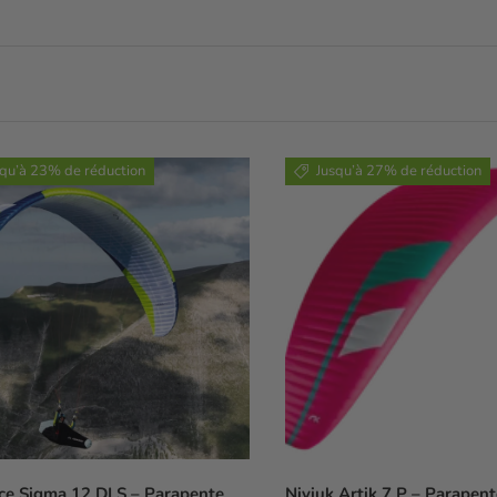
squ’à 23% de réduction
Jusqu’à 27% de réduction
e Sigma 12 DLS – Parapente
Niviuk Artik 7 P – Parapen