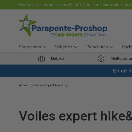
Nos spécialistes vous conseillent 7 jours sur 7 par whatsApp, 
Aller au contenu
Parapentes
Sellettes
Parachutes
Pack
Détaxe
Meilleurs pr
En ce 
Accueil
⁠Voiles expert hike&fly
⁠Voiles expert hike&