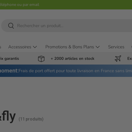
téléphone ou par email
Recherche
Rechercher
s
Accessoires
Promotions & Bons Plans
Services
ix garantis
+ 2000 articles en stock
Ex
moment:
Frais de port offert pour toute livraison en France sans lim
fly
(11 produits)