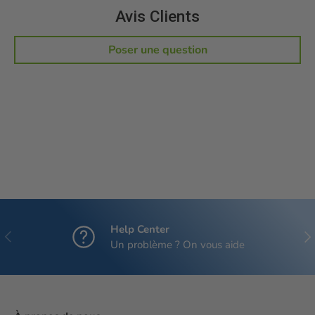
Avis Clients
Poser une question
Help Center
Précédent
Sui
Un problème ? On vous aide