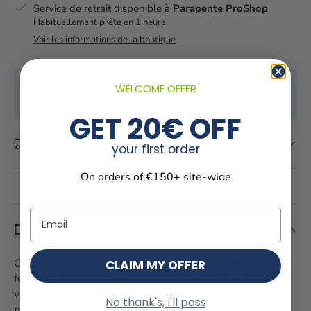
Service de retrait disponible à
Parapente ProShop
Habituellement prête en 1 heure
Voir les informations de la boutique
WELCOME OFFER
Besoin d'un conseil ? +33 667 672 245
GET 20€ OFF
Livraison et retour
your first order
On orders of €150+ site-wide
Email
Description
Constitué de suspentes, d’un barreau rigide et de
crochets
CLAIM MY OFFER
fendus
, cet accélérateur minimaliste ne pèse que
14 g
mais
vous permettra de
garder une réserve de vitesse sous le
No thank's, I'll pass
pied au besoin
. L’accélérateur se monte rapidement sur les