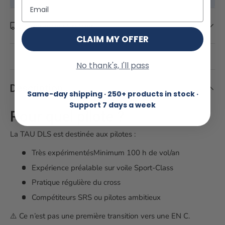
Email
Livraison et retour
CLAIM MY OFFER
No thank's, I'll pass
Description
Same-day shipping · 250+ products in stock ·
Support 7 days a week
Pour quel pilote ?
La TAU DLS est destinée aux pilotes :
Très expérimentésMinimum 100 h de vol/an
Expérience préalable sur voile Sport-Class
Pratique régulière du cross
Compétiteurs SRS ou pilotes ambitieux
⚠️ Ce n’est pas une première transition vers une EN C.