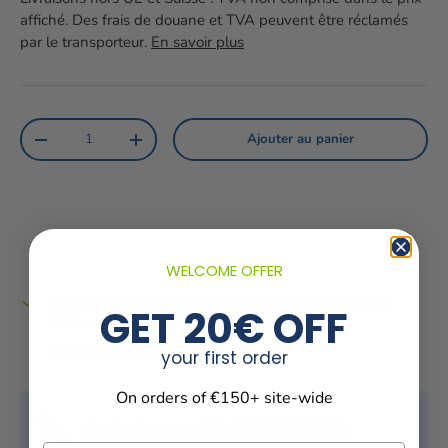
affiché. Des frais de douane et TVA peuvent être réclamés
par le transporteur.
En savoir plus
Qté
Ajouter au panier
Diminuer la quantité
Augmenter la quantité
WELCOME OFFER
Service de retrait disponible à
Parapente ProShop
GET 20€ OFF
Habituellement prête en 1 heure
Voir les informations de la boutique
your first order
On orders of €150+ site-wide
Besoin d'un conseil ? +33 667 672 245