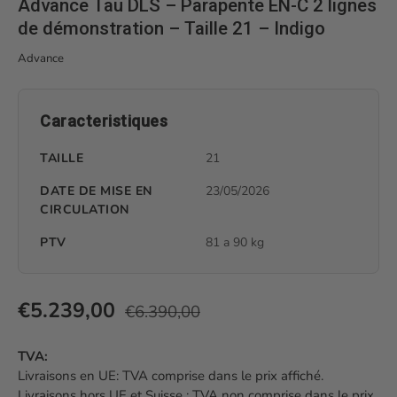
Advance Tau DLS – Parapente EN-C 2 lignes
de démonstration – Taille 21 – Indigo
Advance
Caracteristiques
TAILLE
21
DATE DE MISE EN
23/05/2026
CIRCULATION
PTV
81 a 90 kg
Prix habituel
Prix soldé
€5.239,00
€6.390,00
TVA:
Livraisons en UE: TVA comprise dans le prix affiché.
Livraisons hors UE et Suisse : TVA non comprise dans le prix