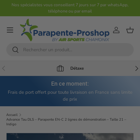
Nos spécialistes vous conseillent 7 jours sur 7 par whatsApp,
téléphone ou par email
Aller au contenu
Compte
Pani
Recherche
Rechercher
Précédent
Sui
Détaxe
En ce moment:
Frais de port offert pour toute livraison en France sans limite
de prix
Accueil
Advance Tau DLS – Parapente EN-C 2 lignes de démonstration – Taille 21 –
Indigo