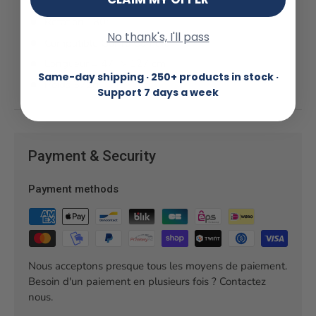
Rotation 180°
No thank's, I'll pass
Compatible GoPro Camera
Longueur = 47 -> 127 cm
Same-day shipping · 250+ products in stock ·
Poids 372g
Support 7 days a week
Payment & Security
Payment methods
Nous acceptons presque tous les moyens de paiement.
Besoin d'un paiement en plusieurs fois ? Contactez
nous.