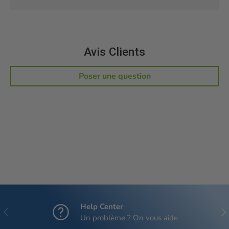
Avis Clients
Poser une question
Help Center
Précédent
Sui
Un problème ? On vous aide