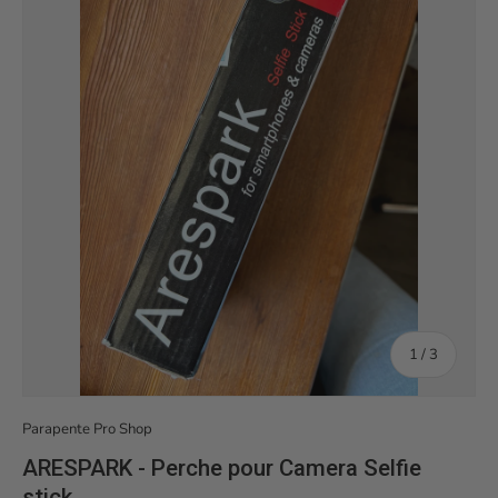
de
1
/
3
Parapente Pro Shop
ARESPARK - Perche pour Camera Selfie
stick