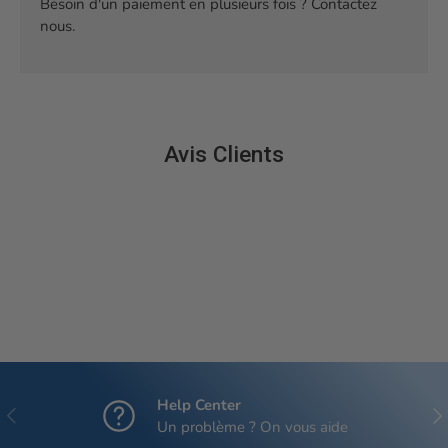
Besoin d'un paiement en plusieurs fois ? Contactez
nous.
Avis Clients
Help Center
Précédent
Sui
Un problème ? On vous aide