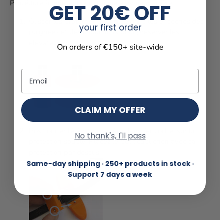
Procédure à répéter pour chaque élévateur arrière :
GET 20€ OFF
Glisser les protections souples dans les encoches des
your first order
poignées et des capuchons pour préserver les
élévateurs.
On orders of €150+ site-wide
Email
CLAIM MY OFFER
Positionner l’élévateur arrière dans l’encoche, sur la
No thank's, I'll pass
protection souple. Placez le petit capuchon avec sa
protection par dessus.
Same-day shipping · 250+ products in stock ·
Support 7 days a week