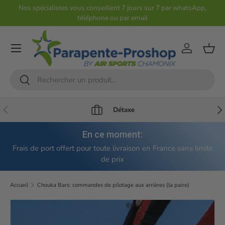
Nos spécialistes vous conseillent 7 jours sur 7 par whatsApp,
téléphone ou par email
Aller au contenu
Compte
Pani
Recherche
Rechercher
Précédent
Sui
Détaxe
En ce moment:
Frais de port offert pour toute livraison en France sans limite
de prix
Accueil
Chouka Bars: commandes de pilotage aux arrières (la paire)
Passer aux informations produits