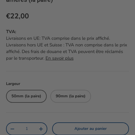
Prix habituel
€22,00
TVA:
Livraisons en UE: TVA comprise dans le prix affiché.
Livraisons hors UE et Suisse : TVA non comprise dans le prix
affiché. Des frais de douane et TVA peuvent être réclamés
par le transporteur.
En savoir plus
Largeur
50mm (la paire)
90mm (la paire)
Qté
Ajouter au panier
Diminuer la quantité
Augmenter la quantité