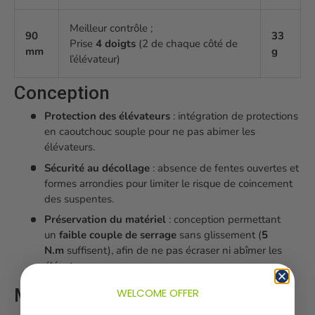
Meilleur contrôle ;
90
33
Prise
4 doigts
(2 de chaque côté de
mm
g
l’élévateur)
Conception
Protection des élévateurs
: intégration de protections
en caoutchouc souple pour ne pas abimer les
élévateurs.
Sécurité au décollage
: absence de fentes ouvertes et
formes arrondies pour limiter le risque de coincement
des suspentes.
Préservation du matériel
: conception permettant
un
faible couple de serrage
sans glissement (
5
N.m
suffisent), afin de ne pas écraser ni abîmer les
élévateurs.
Montage
WELCOME OFFER