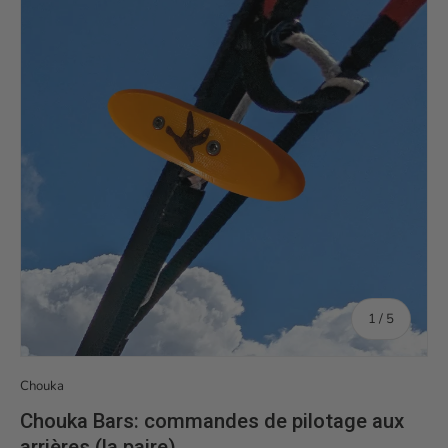
de
1
/
5
Chouka
Chouka Bars: commandes de pilotage aux
arrières (la paire)