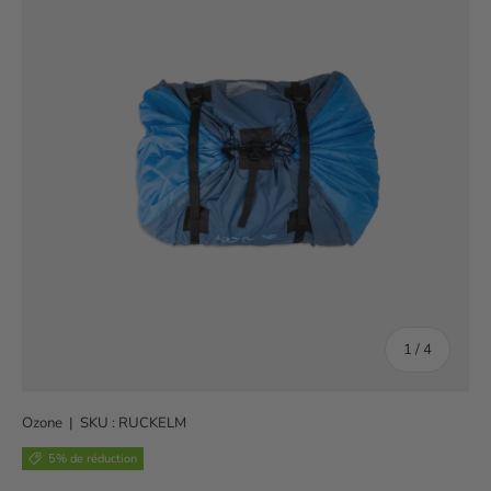
de
1
/
4
Ozone
|
SKU :
RUCKELM
5% de réduction