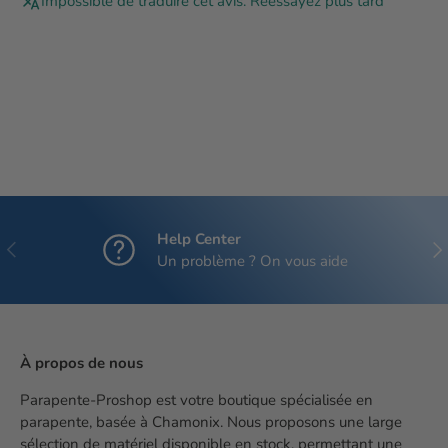
Impossible de traduire cet avis. Réessayez plus tard
Help Center
Précédent
Sui
Un problème ? On vous aide
À propos de nous
Parapente-Proshop est votre boutique spécialisée en
parapente, basée à Chamonix. Nous proposons une large
sélection de matériel disponible en stock, permettant une