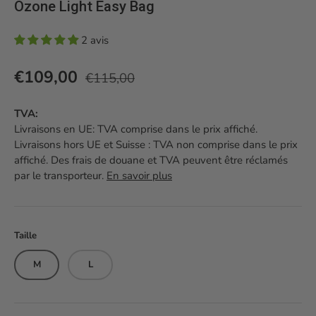
Ozone Light Easy Bag
2 avis
Prix habituel
Prix soldé
€109,00
€115,00
TVA:
Livraisons en UE: TVA comprise dans le prix affiché.
Livraisons hors UE et Suisse : TVA non comprise dans le prix
affiché. Des frais de douane et TVA peuvent être réclamés
par le transporteur.
En savoir plus
Taille
M
L