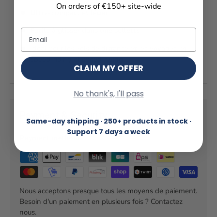
On orders of €150+ site-wide
Ultra-compact et léger
Facile à glisser dans une sellette
Email
Idéal pour les vols de distance et les voyages, et
speed-riding et speed-flying
CLAIM MY OFFER
No thank's, I'll pass
Payment & Security
Same-day shipping · 250+ products in stock ·
Support 7 days a week
Payment methods
Nous acceptons presque tous les moyens de paiement.
Besoin d'un paiement en plusieurs fois ? Contactez
nous.