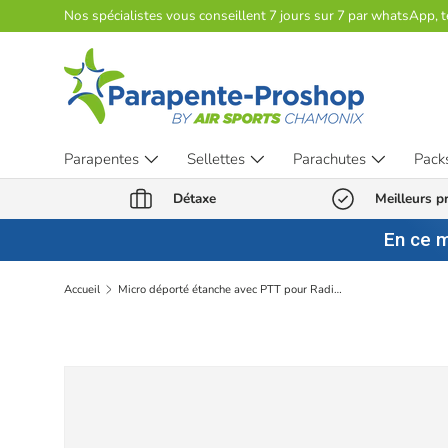
Nos spécialistes vous conseillent 7 jours sur 7 par whatsApp, 
Aller au contenu
Parapentes
Sellettes
Parachutes
Pack
Détaxe
Meilleurs pr
En ce 
Accueil
Micro déporté étanche avec PTT pour Radio MIDLAND - MA25-LK-
Passer aux informations produits