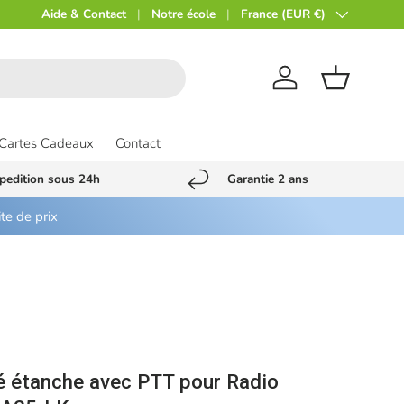
Aide & Contact
Notre école
Pays
France (EUR €)
Compte
Panier
Cartes Cadeaux
Contact
pedition sous 24h
Garantie 2 ans
ite de prix
0
é étanche avec PTT pour Radio