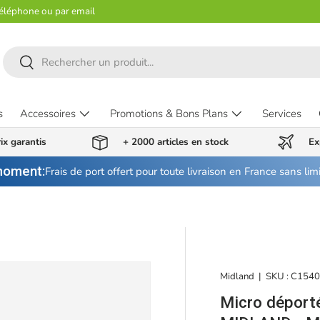
téléphone ou par email
Recherche
Rechercher
s
Accessoires
Promotions & Bons Plans
Services
ix garantis
+ 2000 articles en stock
Ex
moment:
Frais de port offert pour toute livraison en France sans lim
Midland
|
SKU :
C154
Micro déport