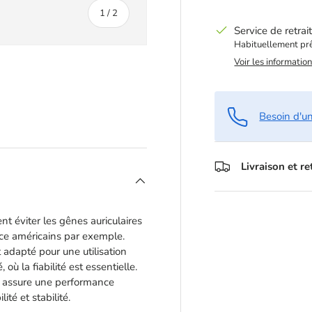
de
1
/
2
Service de retrai
Habituellement prê
Voir les informatio
rie
Besoin d'u
Livraison et r
nt éviter les gênes auriculaires
ice américains par exemple.
nt adapté pour une utilisation
où la fiabilité est essentielle.
r assure une performance
ité et stabilité.