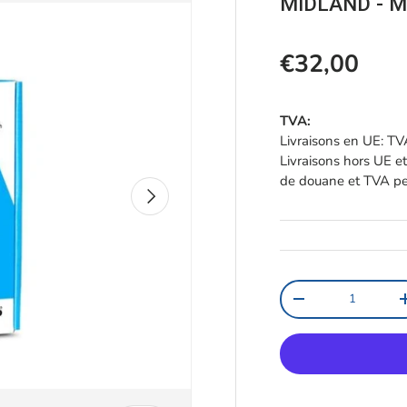
MIDLAND - M
Prix habitu
€32,00
TVA:
Livraisons en UE: TVA
Livraisons hors UE et
de douane et TVA peu
Suivant
Qté
Diminuer la quanti