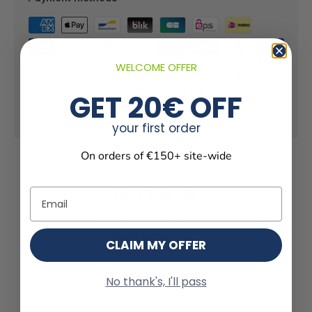
WELCOME OFFER
Nous acceptons presque tous les moyens de paiement.
Besoin d'un paiement en plusieurs fois ? Contactez
GET 20€ OFF
nous.
your first order
On orders of €150+ site-wide
Avis Clients
Email
5.00 sur 5
Basé sur 6 avis
CLAIM MY OFFER
6
No thank's, I'll pass
0
0