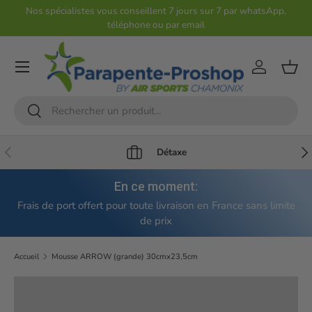
Nos spécialistes vous conseillent 7 jours sur 7 par whatsApp,
téléphone ou par email
Aller au contenu
Compte
Pani
Recherche
Rechercher
Précédent
Sui
Détaxe
En ce moment:
Frais de port offert pour toute livraison en France sans limite
de prix
Accueil
Mousse ARROW (grande) 30cmx23,5cm