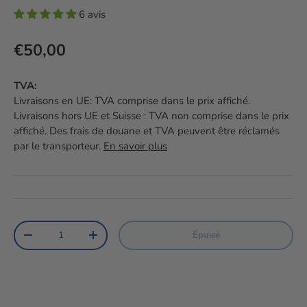
6 avis
Prix habituel
€50,00
TVA:
Livraisons en UE: TVA comprise dans le prix affiché.
Livraisons hors UE et Suisse : TVA non comprise dans le prix
affiché. Des frais de douane et TVA peuvent être réclamés
par le transporteur.
En savoir plus
Qté
Épuisé
Diminuer la quantité
Augmenter la quantité