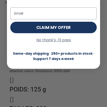
résistance/durabilité/légèreté.
Email
DONNÉES TECHNIQUES
CLAIM MY OFFER
Description technique du produit
No thank's, I'll pass
CONCEPT
Same-day shipping · 250+ products in stock ·
Drisse secours Y ultra-light pour biplace parapente
Support 7 days a week
Drisse Dyneema épissurée, gainée polyester, avec
attaches velcro. Résistance 3000 daN
POIDS: 125 g