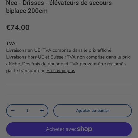
Neo - Drisses - élévateurs de secours
biplace 200cm
Prix habituel
€74,00
TVA:
Livraisons en UE: TVA comprise dans le prix affiché.
Livraisons hors UE et Suisse : TVA non comprise dans le prix
affiché. Des frais de douane et TVA peuvent être réclamés
par le transporteur.
En savoir plus
Qté
Ajouter au panier
Diminuer la quantité
Augmenter la quantité