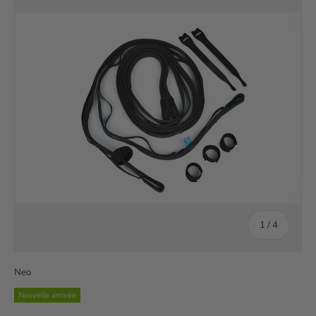
de
1
/
4
Neo
Nouvelle arrivée