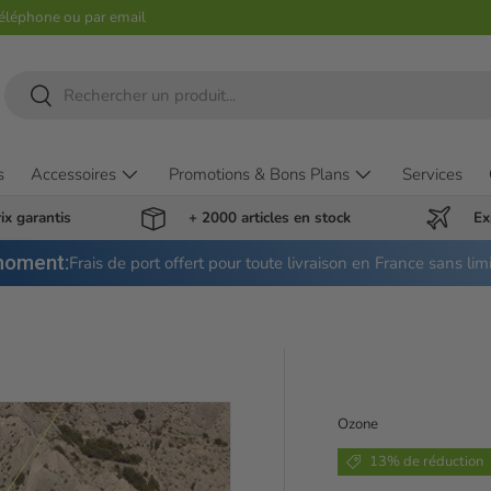
téléphone ou par email
Recherche
Rechercher
s
Accessoires
Promotions & Bons Plans
Services
ix garantis
+ 2000 articles en stock
Ex
moment:
Frais de port offert pour toute livraison en France sans lim
Ozone
13% de réduction