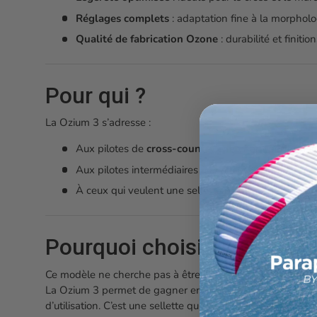
Réglages complets
: adaptation fine à la morpholo
Qualité de fabrication Ozone
: durabilité et finit
Pour qui ?
La Ozium 3 s’adresse :
Aux pilotes de
cross-country
cherchant performanc
Aux pilotes intermédiaires à avancés souhaitant p
À ceux qui veulent une sellette
polyvalente, légère
Pourquoi choisir la Ozium 
Ce modèle ne cherche pas à être extrême, mais
juste par
La Ozium 3 permet de gagner en performance sans sacrifier
d’utilisation. C’est une sellette qui accompagne la progres