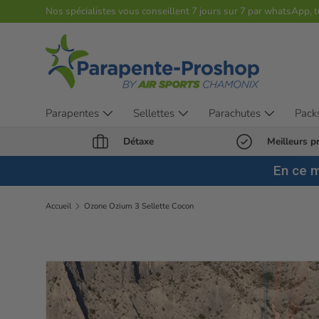
Nos spécialistes vous conseillent 7 jours sur 7 par whatsApp, 
Aller au contenu
Parapentes
Sellettes
Parachutes
Pack
Détaxe
Meilleurs pr
En ce 
Accueil
Ozone Ozium 3 Sellette Cocon
Passer aux informations produits