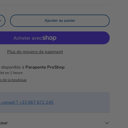
Ajouter au panier
té
Augmenter la quantité
lerie
 la vue de galerie
l’image 9 dans la vue de galerie
Charger l’image 10 dans la vue de galerie
Charger l’image 11 dans la vue de galerie
Charger l’image 12 dans la vue de
Plus de moyens de paiement
t disponible à
Parapente ProShop
te en 1 heure
ns de la boutique
n conseil ? +33 667 672 245
etour