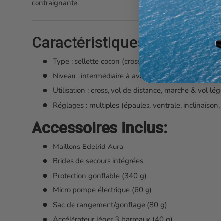
contraignante.
Caractéristiques principale
Type : sellette cocon (cross / distance)
Niveau : intermédiaire à avancé
Utilisation : cross, vol de distance, marche & vol lég
Réglages : multiples (épaules, ventrale, inclinaison,
Accessoires inclus:
Maillons Edelrid Aura
Brides de secours intégrées
Protection gonflable (340 g)
Micro pompe électrique (60 g)
Sac de rangement/gonflage (80 g)
Accélérateur léger 3 barreaux (40 g)