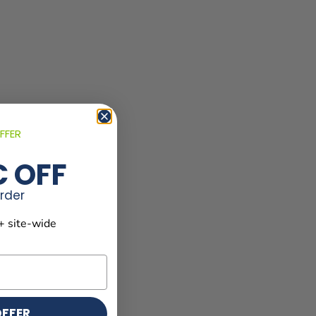
FFER
€ OFF
order
+ site-wide
OFFER