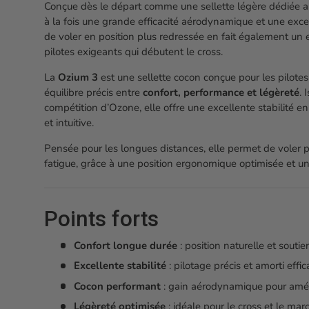
Conçue dès le départ comme une sellette légère dédiée au c
à la fois une grande efficacité aérodynamique et une excel
de voler en position plus redressée en fait également un 
pilotes exigeants qui débutent le cross.
La
Ozium 3
est une sellette cocon conçue pour les pilote
équilibre précis entre
confort, performance et légèreté
. 
compétition d’Ozone, elle offre une excellente stabilité en
et intuitive.
Pensée pour les longues distances, elle permet de voler
fatigue, grâce à une position ergonomique optimisée et un
Points forts
Confort longue durée
: position naturelle et souti
Excellente stabilité
: pilotage précis et amorti effic
Cocon performant
: gain aérodynamique pour améli
Légèreté optimisée
: idéale pour le cross et le mar