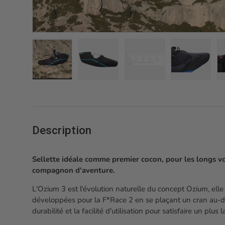
Charger l’image 1 dans la vue de galerie
Charger l’image 2 dans la vue de gale
Charger l’image 3 dans 
Charger l’
Description
Sellette idéale comme premier cocon, pour les longs v
compagnon d'aventure.
L'Ozium 3 est l'évolution naturelle du concept Ozium, elle
développées pour la F*Race 2 en se plaçant un cran au-dess
durabilité et la facilité d'utilisation pour satisfaire un plus 