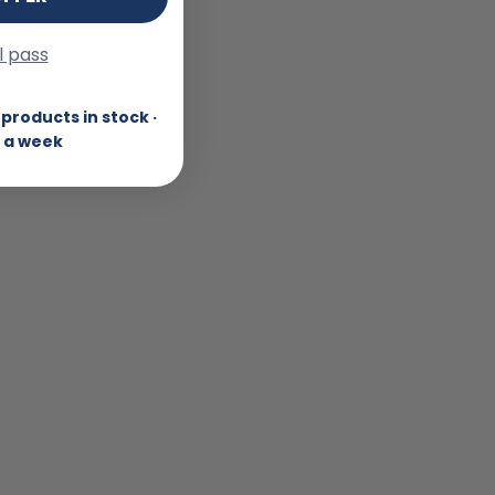
ll pass
products in stock ·
 a week