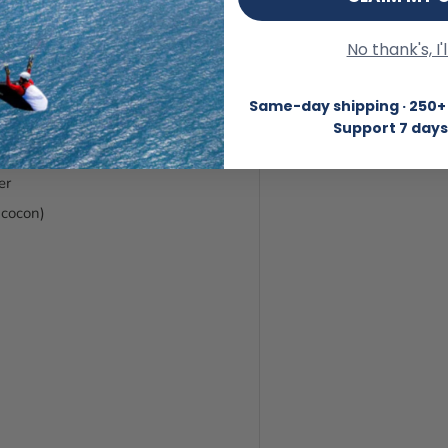
No thank's, I'
s
Same-day shipping · 250+ 
Support 7 days
er
 cocon)