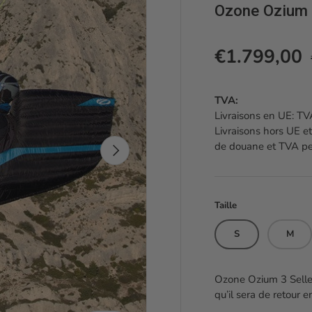
Ozone Ozium 
Prix soldé
€1.799,00
TVA:
Livraisons en UE: TVA
Livraisons hors UE et
de douane et TVA peu
Suivant
Taille
S
M
Ozone Ozium 3 Selle
qu’il sera de retour e