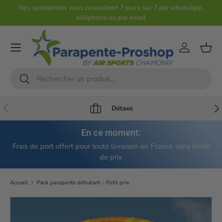
Nos spécialistes vous conseillent 7 jours sur 7 par whatsApp,
téléphone ou par email
Aller au contenu
Compte
Pani
Recherche
Rechercher
Précédent
Sui
Détaxe
En ce moment:
Frais de port offert pour toute livraison en France sans limite
de prix
Accueil
Pack parapente débutant – Petit prix
Passer aux informations produits