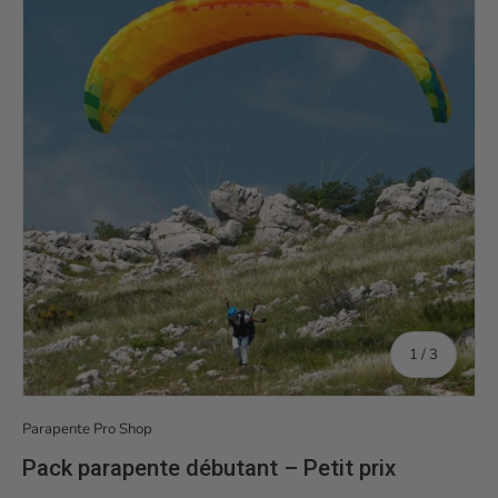
de
1
/
3
Parapente Pro Shop
Pack parapente débutant – Petit prix