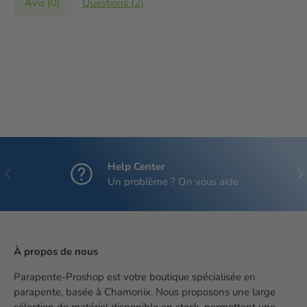
Avis (
0
)
Questions (
2
)
Help Center
Précédent
Sui
Un problème ? On vous aide
À propos de nous
Parapente-Proshop est votre boutique spécialisée en
parapente, basée à Chamonix. Nous proposons une large