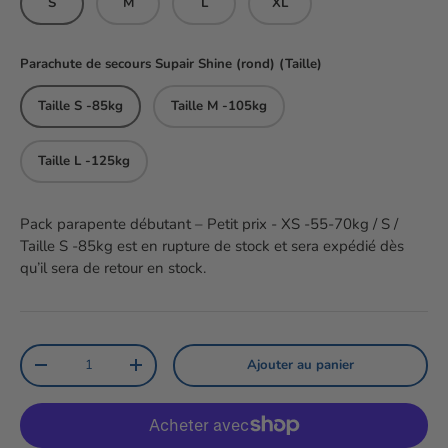
S
M
L
XL
Parachute de secours Supair Shine (rond) (Taille)
Taille S -85kg
Taille M -105kg
Taille L -125kg
Pack parapente débutant – Petit prix - XS -55-70kg / S /
Taille S -85kg
est en rupture de stock et sera expédié dès
qu’il sera de retour en stock.
Qté
Ajouter au panier
Diminuer la quantité
Augmenter la quantité