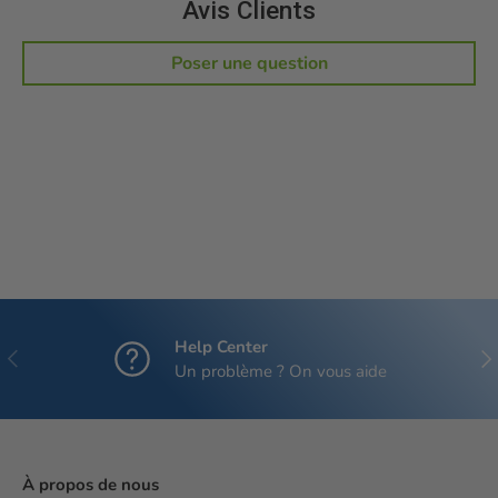
Avis Clients
Poser une question
Help Center
Précédent
Sui
Un problème ? On vous aide
À propos de nous