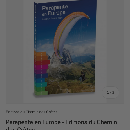
de
1
/
3
Editions du Chemin des Crêtes
Parapente en Europe - Editions du Chemin
des Crêtes