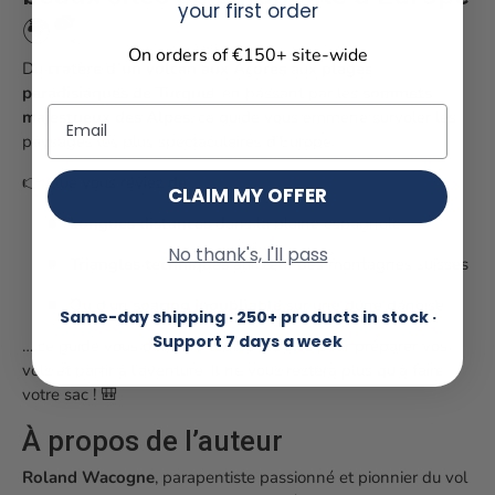
your first order
🌍🪂
On orders of €150+ site-wide
Du
cratère d’un volcan aux Açores
aux
plages
paradisiaques de Turquie
, en passant par les
sommets
Email
majestueux des Alpes
, ce guide vous emmène survoler les
paysages les plus spectaculaires d’Europe.
👉 Que vous rêviez de :
CLAIM MY OFFER
Longues distances
dans la plaine espagnole
No thank's, I'll pass
Triangles techniques
au cœur des montagnes suisses
Ou d’un
soaring inoubliable
sur une dune danoise
Same-day shipping · 250+ products in stock ·
Support 7 days a week
… ce guide vous donnera toutes les clés pour préparer vos
vols et partir à l’aventure. Il ne vous restera plus qu’à faire
votre sac ! 🎒
À propos de l’auteur
Roland Wacogne
, parapentiste passionné et pionnier du vol