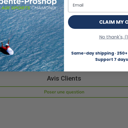
Email
t. Besoin d'un paiement
CLAIM MY 
No thank's, I'
Same-day shipping · 250+ 
Support 7 days
Avis Clients
Poser une question