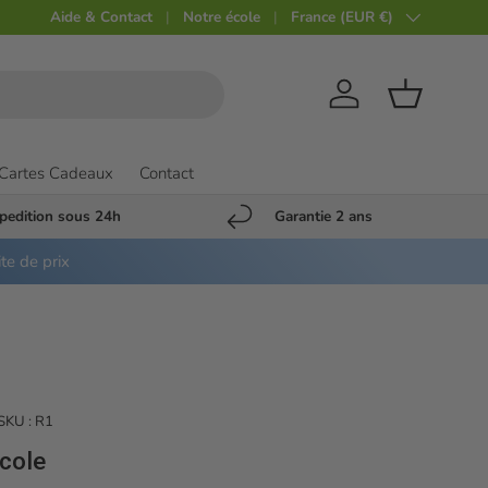
Aide & Contact
Notre école
Pays
France (EUR €)
Compte
Panier
Cartes Cadeaux
Contact
pedition sous 24h
Garantie 2 ans
ite de prix
SKU :
R1
cole