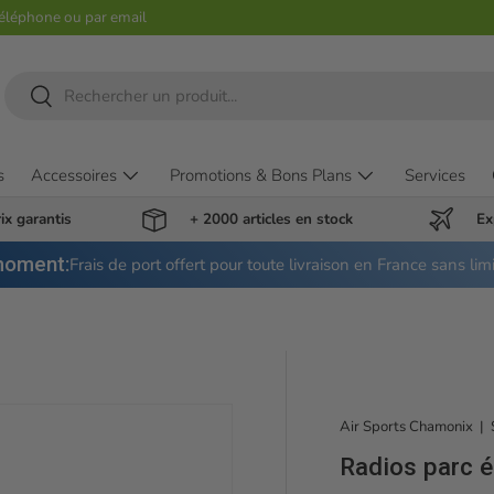
téléphone ou par email
Recherche
Rechercher
s
Accessoires
Promotions & Bons Plans
Services
ix garantis
+ 2000 articles en stock
Ex
moment:
Frais de port offert pour toute livraison en France sans lim
Air Sports Chamonix
|
Radios parc é