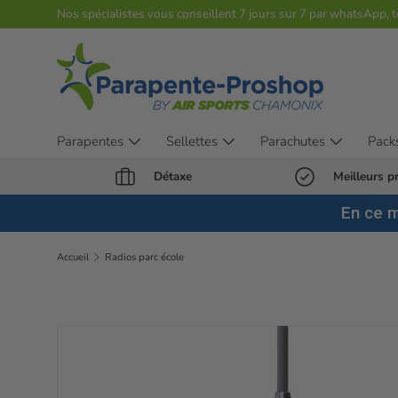
Nos spécialistes vous conseillent 7 jours sur 7 par whatsApp, 
Aller au contenu
Parapentes
Sellettes
Parachutes
Pack
Détaxe
Meilleurs pr
En ce 
Accueil
Radios parc école
Passer aux informations produits