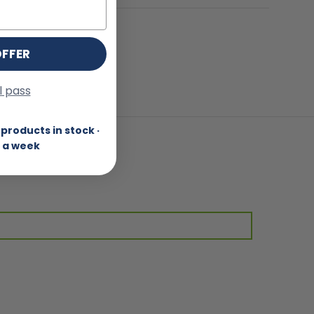
OFFER
ll pass
products in stock ·
 a week