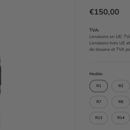
Prix habitu
€150,00
TVA:
Livraisons en UE: TVA
Livraisons hors UE et
de douane et TVA peu
Modèle
R1
R2
R7
R8
R13
R14