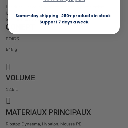
Les drisses secours se rangent dans la poche arrière
Un sur-sac vient protéger le sac et la poignée secours
Same-day shipping · 250+ products in stock ·
Sur-sac équipé de porte-bâtons.
Support 7 days a week
CONEPT
POIDS
645 g
VOLUME
12,6 L
MATERIAUX PRINCIPAUX
Ripstop Dyneema, Hypalon, Mousse PE