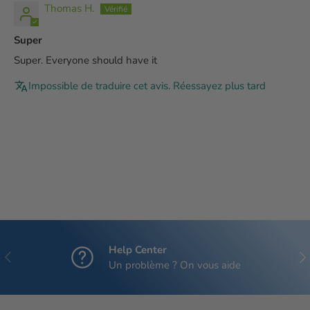
Thomas H.
Super
Super. Everyone should have it
Impossible de traduire cet avis. Réessayez plus tard
Help Center
Précédent
Sui
Un problème ? On vous aide