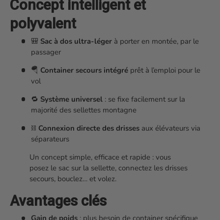
Concept intelligent et
polyvalent
🎒
Sac à dos ultra-léger
à porter en montée, par le
passager
🪂
Container secours intégré
prêt à l’emploi pour le
vol
🔁
Système universel
: se fixe facilement sur la
majorité des sellettes montagne
⛓️
Connexion directe des drisses
aux élévateurs via
séparateurs
Un concept simple, efficace et rapide : vous
posez le sac sur la sellette, connectez les drisses
secours, bouclez… et volez.
Avantages clés
Gain de poids
: plus besoin de container spécifique