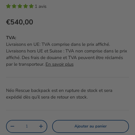
1 avis
Prix habituel
€540,00
TVA:
Livraisons en UE: TVA comprise dans le prix affiché.
Livraisons hors UE et Suisse : TVA non comprise dans le prix
affiché. Des frais de douane et TVA peuvent être réclamés
par le transporteur.
En savoir plus
Néo Rescue backpack
est en rupture de stock et sera
expédié dès qu’il sera de retour en stock.
Qté
Ajouter au panier
Diminuer la quantité
Augmenter la quantité