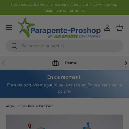
Nos spécialistes vous conseillent 7 jours sur 7 par whatsApp,
téléphone ou par email
Aller au contenu
Compte
Pani
Recherche
Rechercher
Précédent
Sui
Détaxe
En ce moment:
Frais de port offert pour toute livraison en France sans limite
de prix
Accueil
Néo Rescue backpack
Passer aux informations produits