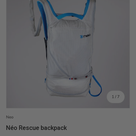
de
1
/
7
Neo
Néo Rescue backpack