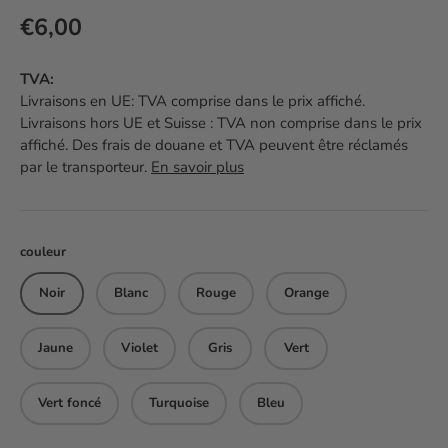
Prix habituel
€6,00
TVA:
Livraisons en UE: TVA comprise dans le prix affiché.
Livraisons hors UE et Suisse : TVA non comprise dans le prix
affiché. Des frais de douane et TVA peuvent être réclamés
par le transporteur.
En savoir plus
couleur
Noir
Blanc
Rouge
Orange
Jaune
Violet
Gris
Vert
Vert foncé
Turquoise
Bleu