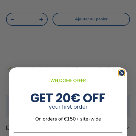
Qté
Ajouter au panier
Diminuer la quantité
Augmenter la quantité
Service de retrait disponible à
Parapente ProShop
Habituellement prête en 1 heure
WELCOME OFFER
Voir les informations de la boutique
GET 20€ OFF
Besoin d'un conseil ? +33 667 672 245
your first order
On orders of €150+ site-wide
Livraison et retour
Email