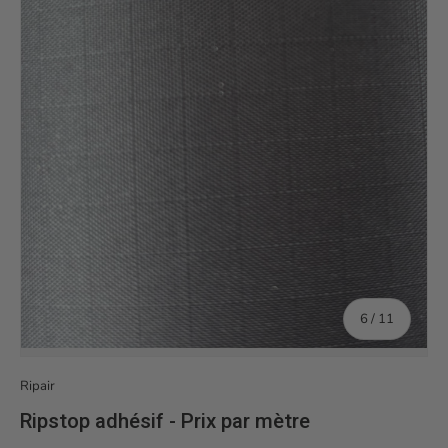
de
6
/
11
Ripair
Ripstop adhésif - Prix par mètre