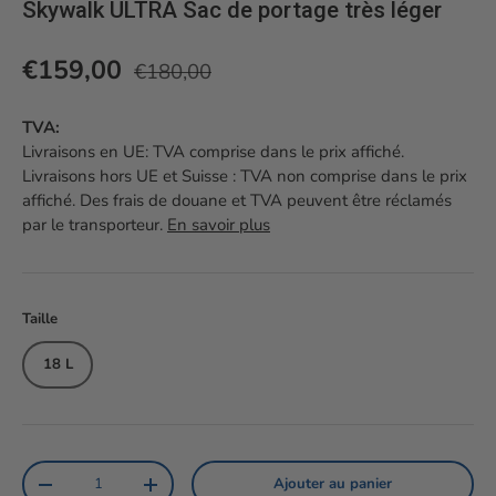
Skywalk ULTRA Sac de portage très léger
Prix habituel
Prix soldé
€159,00
€180,00
TVA:
Livraisons en UE: TVA comprise dans le prix affiché.
Livraisons hors UE et Suisse : TVA non comprise dans le prix
affiché. Des frais de douane et TVA peuvent être réclamés
par le transporteur.
En savoir plus
Taille
18 L
Qté
Ajouter au panier
Diminuer la quantité
Augmenter la quantité