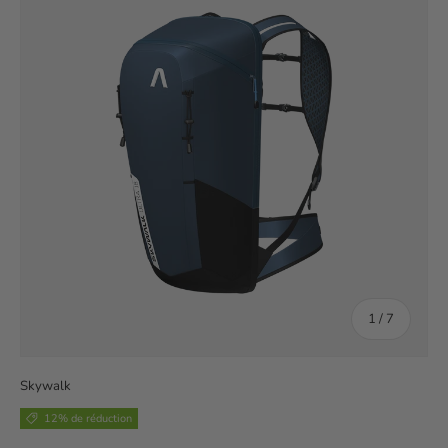
de
1
/
7
Skywalk
12% de réduction