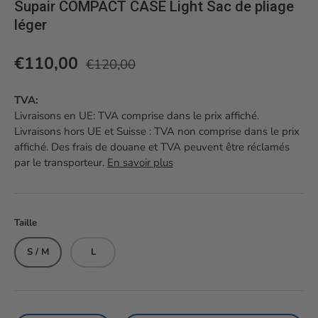
Supair COMPACT CASE Light Sac de pliage
léger
Prix habituel
Prix soldé
€110,00
€120,00
TVA:
Livraisons en UE: TVA comprise dans le prix affiché.
Livraisons hors UE et Suisse : TVA non comprise dans le prix
affiché. Des frais de douane et TVA peuvent être réclamés
par le transporteur.
En savoir plus
Taille
S / M
L