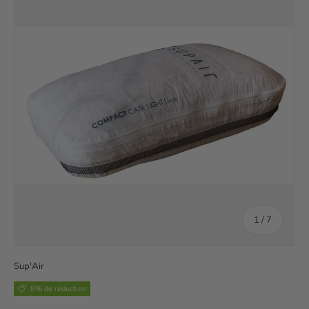
de
1
/
7
Sup'Air
8% de réduction