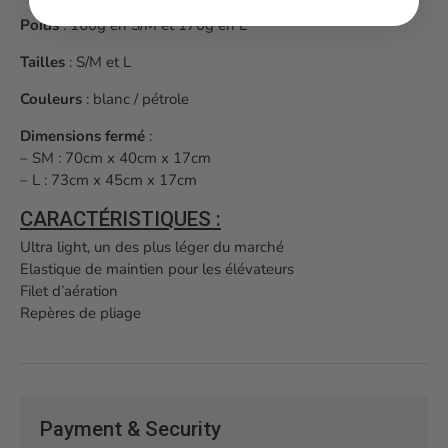
Poids
: 160g en S/M et 170g en L
Tailles
: S/M et L
Couleurs
: blanc / pétrole
Dimensions fermé
:
– SM : 70cm x 40cm x 17cm
– L : 73cm x 45cm x 17cm
CARACTÉRISTIQUES :
Ultra light, un des plus léger du marché
Elastique de maintien pour les élévateurs
Filet d’aération
Repères de pliage
Payment & Security