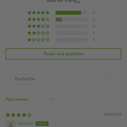
Basé sur 5 avis
4
1
0
0
0
Poser une question
Sort by
24/04/2026
henri w.