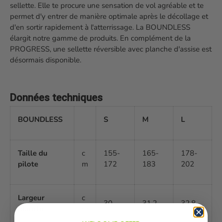
sellette. Elle te procure une sensation de vol agréable et te
permet d'y entrer de manière optimale après le décollage et
d'en sortir rapidement à l'atterrissage. La BOUNDLESS
élargit notre gamme de produits. En complément de la
PROGRESS, une sellette réversible avec planche d'assise est
désormais disponible.
Données techniques
BOUNDLESS
S
M
L
Taille du
c
155-
165-
178-
pilote
m
172
183
202
Largeur
c
30
31.2
32.8
planche
m