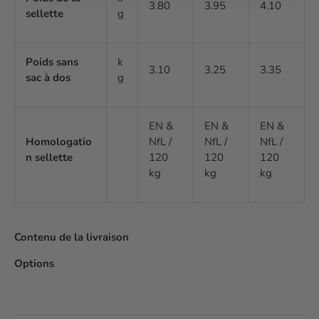
3.80
3.95
4.10
sellette
g
Poids sans
k
3.10
3.25
3.35
sac à dos
g
EN &
EN &
EN &
Homologatio
NfL /
NfL /
NfL /
n sellette
120
120
120
kg
kg
kg
Contenu de la livraison
Options