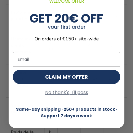
WELCOME OFFER
Profondeur
c
GET 20€ OFF
37.5
40.5
42.5
planche
m
your first order
On orders of €150+ site-wide
Hauteur des
c
points
43
44
45
m
d'ancrage
Email
Largeur
c
CLAIM MY OFFER
sangle
40-46
41-47
42-48
m
ventrale
No thank's, I'll pass
Volume du
l
78
83
90
Same-day shipping · 250+ products in stock ·
sac à dos
Support 7 days a week
Poids de la
k