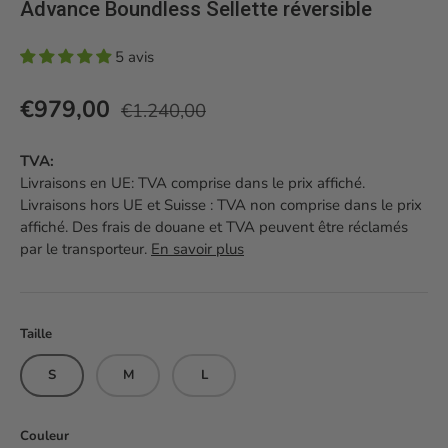
Advance Boundless Sellette réversible
5 avis
Prix habituel
Prix soldé
€979,00
€1.240,00
TVA:
Livraisons en UE: TVA comprise dans le prix affiché.
Livraisons hors UE et Suisse : TVA non comprise dans le prix
affiché. Des frais de douane et TVA peuvent être réclamés
par le transporteur.
En savoir plus
Taille
S
M
L
Couleur