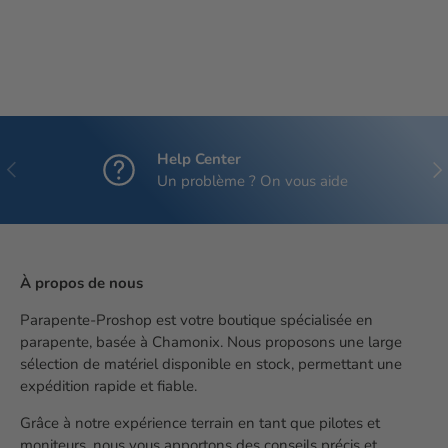
Help Center
Précédent
Sui
Un problème ? On vous aide
À propos de nous
Parapente-Proshop est votre boutique spécialisée en
parapente, basée à Chamonix. Nous proposons une large
sélection de matériel disponible en stock, permettant une
expédition rapide et fiable.
Grâce à notre expérience terrain en tant que pilotes et
moniteurs, nous vous apportons des conseils précis et