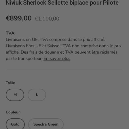
Niviuk Sherlock Sellette biplace pour Pilote
Prix habituel
Prix soldé
€899,00
€1.100,00
TVA:
Livraisons en UE: TVA comprise dans le prix affiché.
Livraisons hors UE et Suisse : TVA non comprise dans le prix
affiché. Des frais de douane et TVA peuvent être réclamés
par le transporteur.
En savoir plus
Taille
M
L
Couleur
Gold
Spectra Green