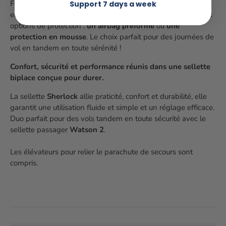
Facile à enfiler, résistante et pensée pour un usage intensif,
Support 7 days a week
elle s’adapte aux préférences de chaque pilote grâce à deux
options de protection :
un airbag préformé
ou
une
protection en mousse
. Le choix parfait pour des journées de
vol en tandem en toute sérénité !
Confort, sécurité et performance réunis dans une sellette
biplace conçue pour durer.
La sellette
Sherlock
allie praticité, confort et durabilité, elle
garantit une utilisation fluide et simple et un réglage efficace.
Duo parfait pour des vols tandem en toute sécurité avec le
sellette passager
Watson 2
.
Les élévateurs pour relier le parachute de secours sont
compris.