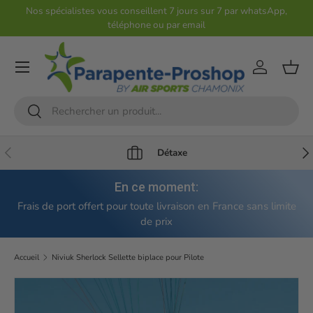
Nos spécialistes vous conseillent 7 jours sur 7 par whatsApp,
téléphone ou par email
Aller au contenu
Compte
Pani
Recherche
Rechercher
Précédent
Sui
Détaxe
En ce moment:
Frais de port offert pour toute livraison en France sans limite
de prix
Accueil
Niviuk Sherlock Sellette biplace pour Pilote
Passer aux informations produits