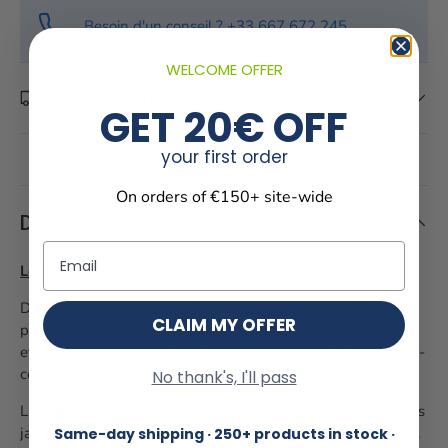
Besoin d'un conseil ? +33 667 672 245
WELCOME OFFER
Livraison et retour
GET 20€ OFF
your first order
On orders of €150+ site-wide
Description
Email
Le Duo Incontournable des Pros du Biplace
Découvrez les sellettes spécialement conçues par Niviuk
CLAIM MY OFFER
pour les professionnels du vol libre :
Sherlock
pour le pilote
et
Watson 2
pour le passager. Un duo ergonomique et ultra-
confortable, idéal pour profiter pleinement de chaque vol.
No thank's, I'll pass
La
sellette Sherlock
, dédiée aux pilotes, se distingue par ses
jambes séparées, offrant une grande liberté de mouvement.
Same-day shipping · 250+ products in stock ·