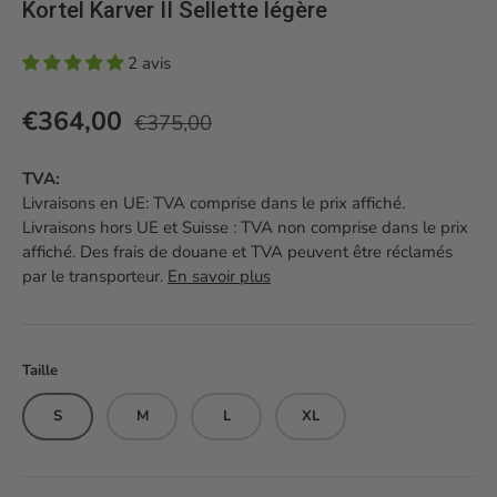
Kortel Karver II Sellette légère
2 avis
Prix habituel
Prix soldé
€364,00
€375,00
TVA:
Livraisons en UE: TVA comprise dans le prix affiché.
Livraisons hors UE et Suisse : TVA non comprise dans le prix
affiché. Des frais de douane et TVA peuvent être réclamés
par le transporteur.
En savoir plus
Taille
S
M
L
XL