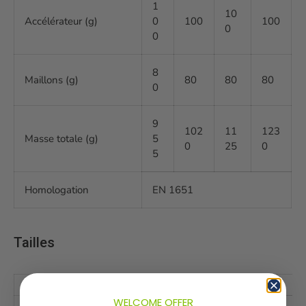
1
10
Accélérateur (g)
0
100
100
0
0
8
Maillons (g)
80
80
80
0
9
102
11
123
Masse totale (g)
5
0
25
0
5
Homologation
EN 1651
Tailles
WELCOME OFFER