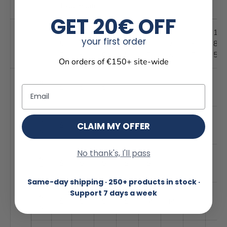
Taille pilote
GET 20€ OFF
1
1
1
1
1
1
1
1
your first order
5
5
6
6
7
7
8
8
0
5
0
5
0
5
0
5
On orders of €150+ site-wide
5
S
S
S
Email
0
5
S
S
S
S
CLAIM MY OFFER
5
No thank's, I'll pass
6
S
S
S
S
S
0
Same-day shipping · 250+ products in stock ·
Support 7 days a week
6
S
S
S
S
M
M
5