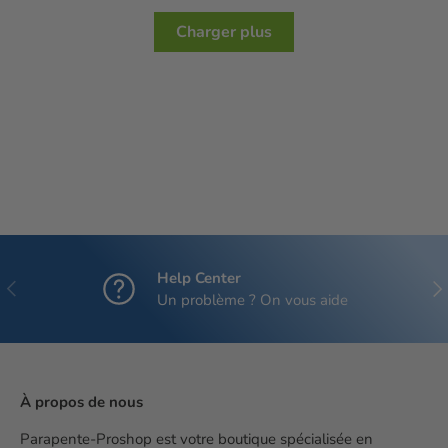
Charger plus
Help Center
Précédent
Sui
Un problème ? On vous aide
À propos de nous
Parapente-Proshop est votre boutique spécialisée en