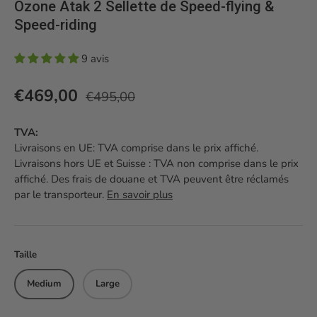
Ozone Atak 2 Sellette de Speed-flying &
Speed-riding
9 avis
Prix habituel
Prix soldé
€469,00
€495,00
TVA:
Livraisons en UE: TVA comprise dans le prix affiché.
Livraisons hors UE et Suisse : TVA non comprise dans le prix
affiché. Des frais de douane et TVA peuvent être réclamés
par le transporteur.
En savoir plus
Taille
Medium
Large