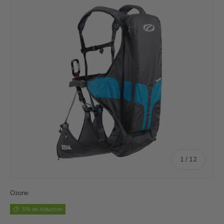
de
1
/
12
Ozone
5% de réduction