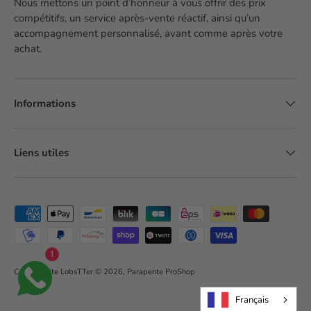
Nous mettons un point d’honneur à vous offrir des prix
compétitifs, un service après-vente réactif, ainsi qu’un
accompagnement personnalisé, avant comme après votre
achat.
Informations
Liens utiles
Moyens de paiement acceptés
1
Création site LobsTTer
© 2026,
Parapente ProShop
Français