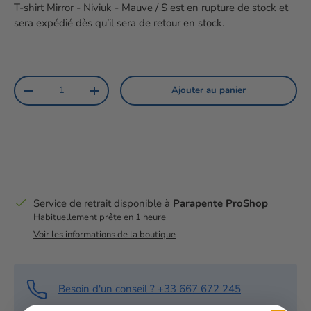
T-shirt Mirror - Niviuk - Mauve / S
est en rupture de stock et
sera expédié dès qu’il sera de retour en stock.
Qté
Ajouter au panier
Diminuer la quantité
Augmenter la quantité
Service de retrait disponible à
Parapente ProShop
Habituellement prête en 1 heure
Voir les informations de la boutique
Besoin d'un conseil ? +33 667 672 245