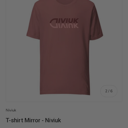
de
2
/
6
Niviuk
T-shirt Mirror - Niviuk