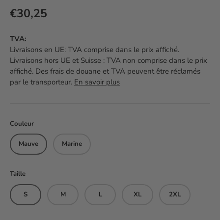
Prix habituel
€30,25
TVA:
Livraisons en UE: TVA comprise dans le prix affiché.
Livraisons hors UE et Suisse : TVA non comprise dans le prix
affiché. Des frais de douane et TVA peuvent être réclamés
par le transporteur.
En savoir plus
Couleur
Mauve
Marine
Taille
S
M
L
XL
2XL