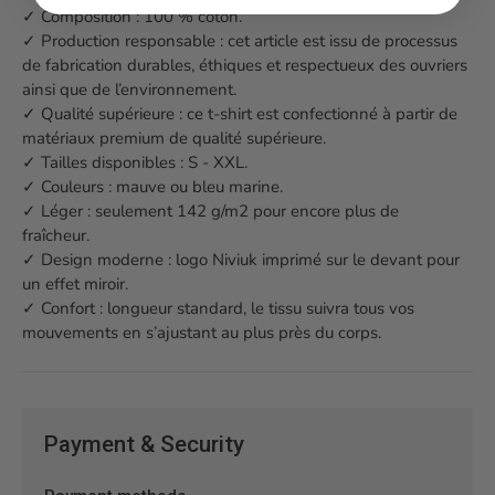
✓ Composition : 100 % coton.
✓ Production responsable : cet article est issu de processus
de fabrication durables, éthiques et respectueux des ouvriers
ainsi que de l’environnement.
✓ Qualité supérieure : ce t-shirt est confectionné à partir de
matériaux premium de qualité supérieure.
✓ Tailles disponibles : S - XXL.
✓ Couleurs : mauve ou bleu marine.
✓ Léger : seulement 142 g/m2 pour encore plus de
fraîcheur.
✓ Design moderne : logo Niviuk imprimé sur le devant pour
un effet miroir.
✓ Confort : longueur standard, le tissu suivra tous vos
mouvements en s’ajustant au plus près du corps.
Payment & Security