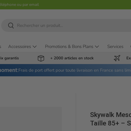
téléphone ou par email
Recherche
Rechercher
s
Accessoires
Promotions & Bons Plans
Services
ix garantis
+ 2000 articles en stock
Ex
moment:
Frais de port offert pour toute livraison en France sans lim
Skywalk Mesc
Taille 85+ –