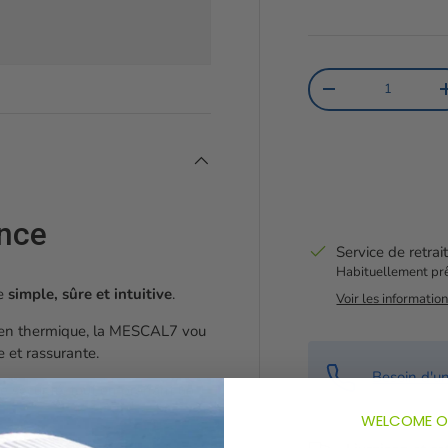
Qté
Diminuer la quanti
ance
Service de retrai
Habituellement prê
e
simple,
sûre
et
intuitive
.
Voir les informatio
en
thermique,
la
MESCAL7
vou
e
et
rassurante.
Besoin d'u
te
sécurité,
tout
en
prenant
un
WELCOME O