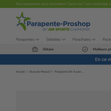
Nos spécialistes vous conseillent 7 jours sur 7 par whatsApp, 
Aller au contenu
Parapentes
Sellettes
Parachutes
Pack
Détaxe
Meilleurs pr
En ce 
Accueil
Skywalk Mescal 7 – Parapente EN-A parc école – Taille 85+ – Sweet Tangerine – PTV 60–85 kg
Passer aux informations produits