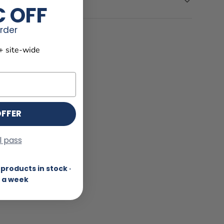
etour
€ OFF
order
+ site-wide
OFFER
ll pass
products in stock ·
 a week