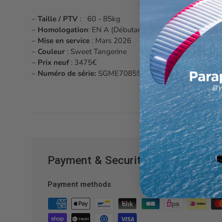
–
Taille / PTV
: 60 - 85kg
–
Homologation
: EN A (Débutant)
–
Mise en service
: Mars 2026
–
Couleur
: Sweet Tangerine
–
Prix neuf
: 3475€
–
Numéro de série:
SGME7085STA-4025-63555
Payment & Security
Payment methods