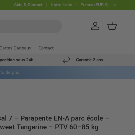
Aide & Contact
Notre école
Pays
France (EUR €)
Compte
Panier
Cartes Cadeaux
Contact
pedition sous 24h
Garantie 2 ans
ite de prix
al 7 – Parapente EN-A parc école –
 Sweet Tangerine – PTV 60–85 kg