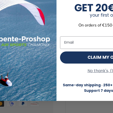
Livraison et r
GET 20
your first 
On orders of €150
Email
CLAIM MY 
No thank's, I'
Same-day shipping · 250+ 
Support 7 days