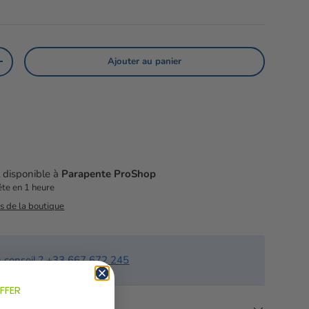
Ajouter au panier
té
Augmenter la quantité
t disponible à
Parapente ProShop
te en 1 heure
ns de la boutique
n conseil ? +33 667 672 245
FFER