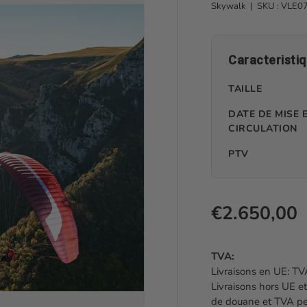
Skywalk
|
SKU :
VLE0
Caracteristi
TAILLE
DATE DE MISE 
CIRCULATION
PTV
Prix habitu
€2.650,00
TVA:
Livraisons en UE: TVA
Livraisons hors UE et
de douane et TVA peu