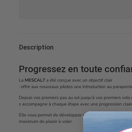
Description
Progressez
en
toute
confi
La
MESCAL7
a
été
conçue
avec
un
objectif
clair
:
offrir
aux
nouveaux
pilotes
une
introduction
au
parapent
Depuis
vos
premiers
pas
au
sol
jusqu’à
vos
premiers
vols
s
accompagne
à
chaque
étape
avec
une
progression
clair
Elle
vous
permet
de
développer
vos
compétences
en
tou
maximum
de
plaisir
à
voler.