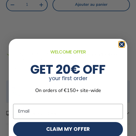
Qté
Ajouter au panier
Diminuer la quantité
Augmenter la quantité
WELCOME OFFER
Service de retrait disponible à
Parapente ProShop
Habituellement prête en 1 heure
GET 20€ OFF
Voir les informations de la boutique
your first order
On orders of €150+ site-wide
Besoin d'un conseil ? +33 667 672 245
Email
Livraison et retour
CLAIM MY OFFER