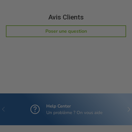
Avis Clients
Poser une question
Help Center
Précédent
Sui
Un problème ? On vous aide