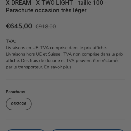
X-DREAM - X-TWO LIGHT - taille 100 -
Parachute occasion très léger
Prix habituel
Prix soldé
€645,00
€918,00
TVA:
Livraisons en UE: TVA comprise dans le prix affiché.
Livraisons hors UE et Suisse : TVA non comprise dans le prix
affiché. Des frais de douane et TVA peuvent être réclamés
par le transporteur.
En savoir plus
Parachute:
06/2026