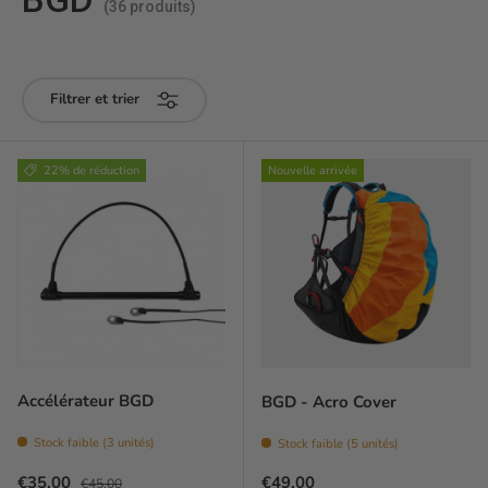
(36 produits)
Filtrer et trier
22% de réduction
Nouvelle arrivée
Accélérateur BGD
BGD - Acro Cover
Stock faible (3 unités)
Stock faible (5 unités)
Prix soldé
Prix habituel
Prix habituel
€35,00
€49,00
€45,00