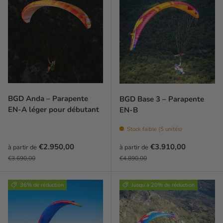
BGD Anda – Parapente
BGD Base 3 – Parapente
EN-A léger pour débutant
EN-B
Stock faible (5 unités)
Prix soldé
Prix soldé
€2.950,00
€3.910,00
à partir de
à partir de
Prix habituel
Prix habituel
€3.690,00
€4.890,00
36% de réduction
Jusqu’à 20% de réduction