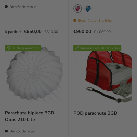
Bientôt de retour
Fire
Ice
Stock faible (3 unités)
Prix soldé
Prix habituel
Prix soldé
Prix habituel
€650,00
€960,00
à partir de
€810,00
€1.060,00
18% de réduction
Jusqu’à 14% de réduction
Parachute biplace BGD
POD parachute BGD
Oops 210 Lite
Bientôt de retour