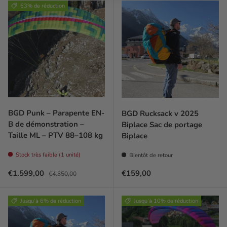
63% de réduction
BGD Punk – Parapente EN-
BGD Rucksack v 2025
B de démonstration –
Biplace Sac de portage
Taille ML – PTV 88–108 kg
Biplace
Stock très faible (1 unité)
Bientôt de retour
Prix soldé
Prix habituel
Prix habituel
€1.599,00
€159,00
€4.350,00
Jusqu’à 6% de réduction
Jusqu’à 10% de réduction