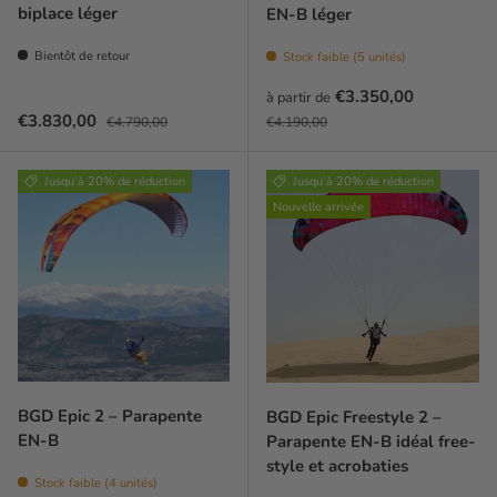
biplace léger
EN-B léger
Bientôt de retour
Stock faible (5 unités)
Prix soldé
€3.350,00
à partir de
Prix soldé
Prix habituel
Prix habituel
€3.830,00
€4.790,00
€4.190,00
Jusqu’à 20% de réduction
Jusqu’à 20% de réduction
Nouvelle arrivée
BGD Epic 2 – Parapente
BGD Epic Freestyle 2 –
EN-B
Parapente EN-B idéal free-
style et acrobaties
Stock faible (4 unités)