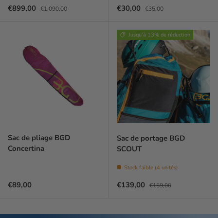
Prix soldé
Prix habituel
Prix soldé
Prix habituel
€899,00
€30,00
€1.090,00
€35,00
Jusqu’à 13% de réduction
Sac de pliage BGD
Sac de portage BGD
Concertina
SCOUT
Stock faible (4 unités)
Prix habituel
Prix soldé
Prix habituel
€89,00
€139,00
€159,00