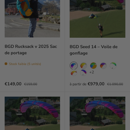
BGD Rucksack v 2025 Sac
BGD Seed 14 – Voile de
de portage
gonflage
Stock faible (5 unités)
Inferno
Blaze
Forest
Tundra
acid
+2
solar
Seed - Nebula
Prix soldé
Prix habituel
Prix soldé
Prix habituel
€149,00
€979,00
à partir de
€159,00
€1.090,00