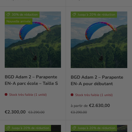
30% de réduction
Jusqu’à 20% de réduction
Nouvelle arrivée
BGD Adam 2 – Parapente
BGD Adam 2 – Parapente
EN-A parc école – Taille S
EN-A pour débutant
Stock très faible (1 unité)
Stock très faible (1 unité)
Prix soldé
€2.630,00
à partir de
Prix soldé
Prix habituel
Prix habituel
€2.300,00
€3.290,00
€3.290,00
Jusqu’à 20% de réduction
Jusqu’à 20% de réduction