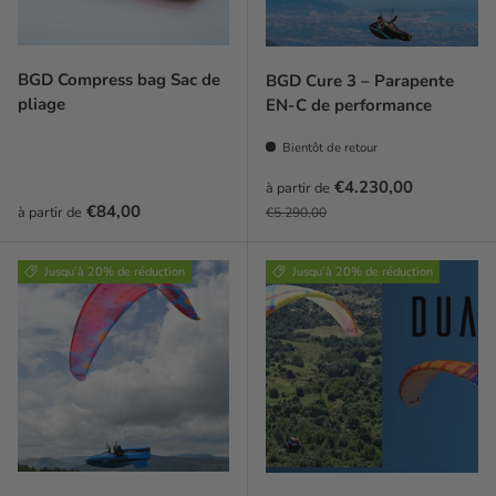
BGD Compress bag Sac de
BGD Cure 3 – Parapente
pliage
EN-C de performance
Bientôt de retour
Prix soldé
€4.230,00
à partir de
Prix habituel
Prix habituel
€84,00
à partir de
€5.290,00
Jusqu’à 20% de réduction
Jusqu’à 20% de réduction