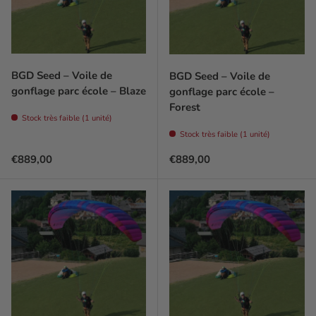
BGD Seed – Voile de
BGD Seed – Voile de
gonflage parc école – Blaze
gonflage parc école –
Forest
Stock très faible (1 unité)
Stock très faible (1 unité)
Prix habituel
Prix habituel
€889,00
€889,00