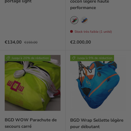
portage light
cocon légère haute
performance
Redfin
Bluefin
Stock très faible (1 unité)
Prix soldé
Prix habituel
Prix habituel
€134,00
€2.000,00
€159,00
Jusqu’à 20% de réduction
Jusqu’à 9% de réduction
BGD WOW Parachute de
BGD Wrap Sellette légère
secours carré
pour débutant