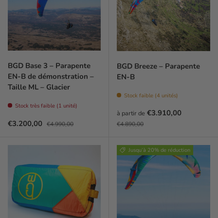
BGD Base 3 – Parapente
BGD Breeze – Parapente
EN-B de démonstration –
EN-B
Taille ML – Glacier
Stock faible (4 unités)
Stock très faible (1 unité)
Prix soldé
€3.910,00
à partir de
Prix soldé
Prix habituel
Prix habituel
€3.200,00
€4.990,00
€4.890,00
Jusqu’à 20% de réduction