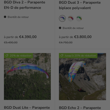
BGD Diva 2 – Parapente
BGD Dual 3 – Parapente
EN-D de performance
biplace polyvalent
Bientôt de retour
Fern
Cherry
Lemon
Bientôt de retour
Prix soldé
Prix soldé
€4.390,00
€3.800,00
à partir de
à partir de
Prix habituel
Prix habituel
€5.490,00
€4.750,00
20% de réduction
Jusqu’à 20% de réduction
BGD Dual Lite – Parapente
BGD Echo 2 – Parapente