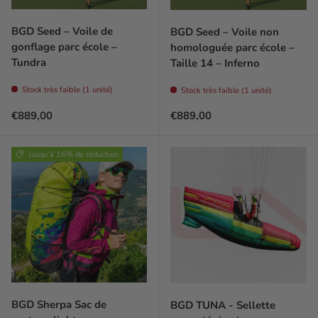
BGD Seed – Voile de
BGD Seed – Voile non
gonflage parc école –
homologuée parc école –
Tundra
Taille 14 – Inferno
Stock très faible (1 unité)
Stock très faible (1 unité)
Prix habituel
Prix habituel
€889,00
€889,00
Jusqu’à 16% de réduction
BGD Sherpa Sac de
BGD TUNA - Sellette