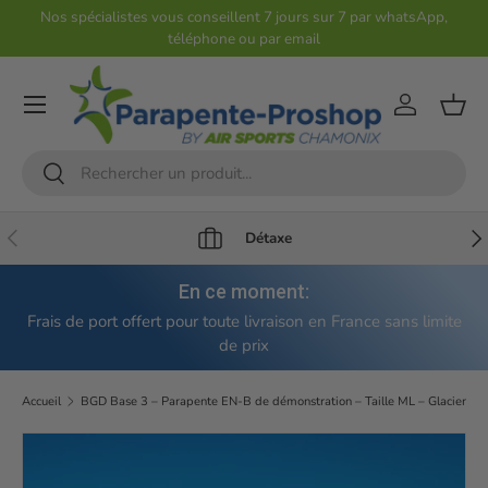
Nos spécialistes vous conseillent 7 jours sur 7 par whatsApp,
téléphone ou par email
Aller au contenu
Compte
Pani
Recherche
Rechercher
Précédent
Sui
Détaxe
En ce moment:
Frais de port offert pour toute livraison en France sans limite
de prix
Accueil
BGD Base 3 – Parapente EN-B de démonstration – Taille ML – Glacier
Passer aux informations produits