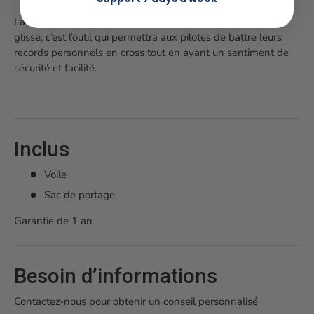
La BASE 3 est une voile confortable, avec une incroyable
glisse; c’est l’outil qui permettra aux pilotes de battre leurs
records personnels en cross tout en ayant un sentiment de
sécurité et facilité.
Inclus
Voile
Sac de portage
Garantie de 1 an
Besoin d’informations
Contactez-nous pour obtenir un conseil personnalisé