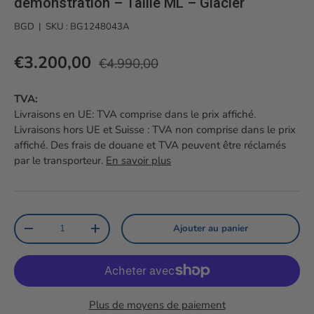
démonstration – Taille ML – Glacier
BGD
|
SKU :
BG1248043A
Prix habituel
Prix soldé
€3.200,00
€4.990,00
TVA:
Livraisons en UE: TVA comprise dans le prix affiché.
Livraisons hors UE et Suisse : TVA non comprise dans le prix
affiché. Des frais de douane et TVA peuvent être réclamés
par le transporteur.
En savoir plus
Qté
Ajouter au panier
Diminuer la quantité
Augmenter la quantité
Plus de moyens de paiement